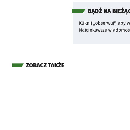
BĄDŹ NA BIEŻĄ
Kliknij „obserwuj”, aby 
Najciekawsze wiadomośc
ZOBACZ TAKŻE