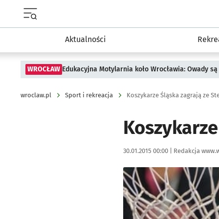
Menu główne portalu wroclaw.pl
Aktualności
Rekre
WROCŁAW
Edukacyjna Motylarnia koło Wrocławia: Owady są 
wroclaw.pl
Sport i rekreacja
Koszykarze Śląska zagrają ze S
Koszykarze
Data publikacji:
Autor:
30.01.2015 00:00 |
Redakcja www.w
Kliknij, aby powiększyć