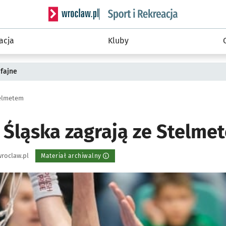
Serwis informacyjny wroclaw.pl podserwis: Sport 
acja
Kluby
fajne
telmetem
 Śląska zagrają ze Stelme
roclaw.pl
Materiał archiwalny