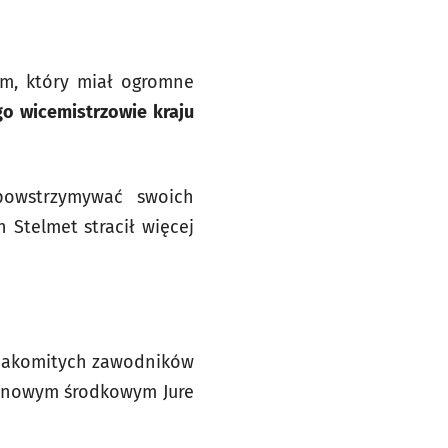
ym, który miał ogromne
go wicemistrzowie kraju
powstrzymywać swoich
 Stelmet stracił więcej
znakomitych zawodników
 z nowym środkowym Jure