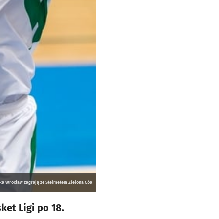
ska Wrocław zagrają ze Stelmetem Zielona Góa
et Ligi po 18.