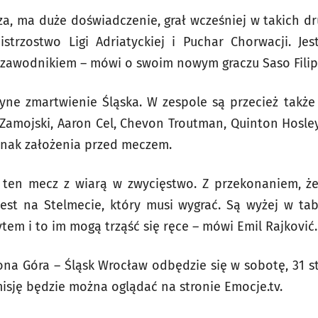
sza, ma duże doświadczenie, grał wcześniej w takich dr
strzostwo Ligi Adriatyckiej i Puchar Chorwacji. J
wodnikiem – mówi o swoim nowym graczu Saso Filip
dyne zmartwienie Śląska. W zespole są przecież takż
Zamojski, Aaron Cel, Chevon Troutman, Quinton Hosley
dnak założenia przed meczem.
 ten mecz z wiarą w zwycięstwo. Z przekonaniem, ż
st na Stelmecie, który musi wygrać. Są wyżej w tabe
rytem i to im mogą trząść się ręce – mówi Emil Rajković.
ona Góra – Śląsk Wrocław odbędzie się w sobotę, 31 s
misję będzie można oglądać na stronie Emocje.tv.