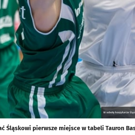
W sobotę koszykarze Ślą
ć Śląskowi pierwsze miejsce w tabeli Tauron Bask