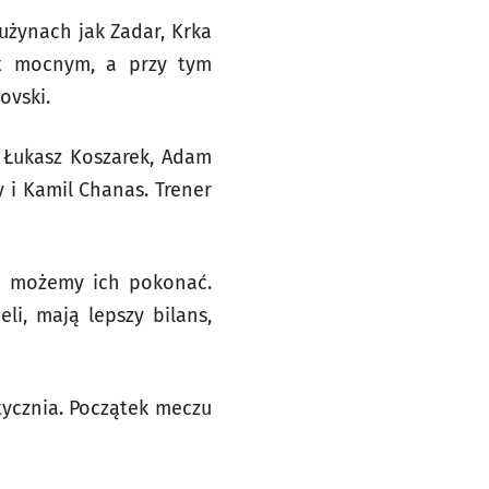
użynach jak Zadar, Krka
est mocnym, a przy tym
ovski.
e Łukasz Koszarek, Adam
 i Kamil Chanas. Trener
e możemy ich pokonać.
li, mają lepszy bilans,
tycznia. Początek meczu