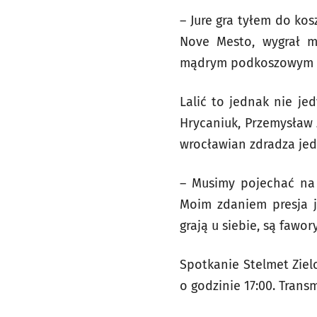
– Jure gra tyłem do ko
Nove Mesto, wygrał mi
mądrym podkoszowym za
Lalić to jednak nie je
Hrycaniuk, Przemysław 
wrocławian zdradza je
– Musimy pojechać na
Moim zdaniem presja je
grają u siebie, są fawo
Spotkanie Stelmet Ziel
o godzinie 17:00. Trans