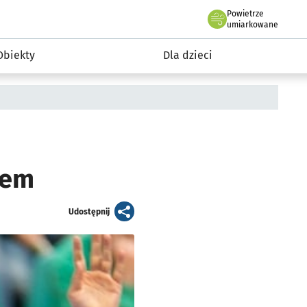
Powietrze
we Wrocławiu
i rekreacja
umiarkowane
Obiekty
Dla dzieci
tem
artykuł
Udostępnij