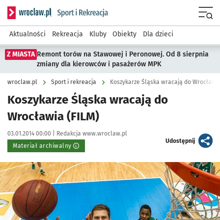
Serwis informacyjny wroclaw.pl podserwis: Sport i rekreacja
Menu
Aktualności
Rekreacja
Kluby
Obiekty
Dla dzieci
Z MIASTA
Remont torów na Stawowej i Peronowej. Od 8 sierpnia
zmiany dla kierowców i pasażerów MPK
wroclaw.pl
Sport i rekreacja
Koszykarze Śląska wracają do Wrocławia
Koszykarze Śląska wracają do
Wrocławia (FILM)
Data publikacji:
Autor:
03.01.2014 00:00 |
Redakcja www.wroclaw.pl
artykuł
Udostępnij
Materiał archiwalny
Kliknij, aby powiększyć