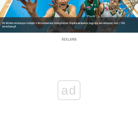
Po blisko miesiącu rozłąki z Wrocławiem koszykarze Śląska w końcu zagrają we własnej hali / fot.
wroclaw.pl
REKLAMA
ad