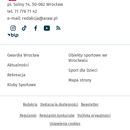
pl. Solny 14,
50-062
Wrocław
tel. 71 776 71 42
e-mail:
redakcja@araw.pl
Gwardia Wrocław
Obiekty sportowe we
Wrocławiu
Aktualności
Sport dla Dzieci
Rekreacja
Mapa strony
Kluby Sportowe
Inne informacje
Redakcja
Deklaracja dostępności
Newsletter
Regulamin
Regulamin konkursów
Polityka prywatności
Ustawienia cookies