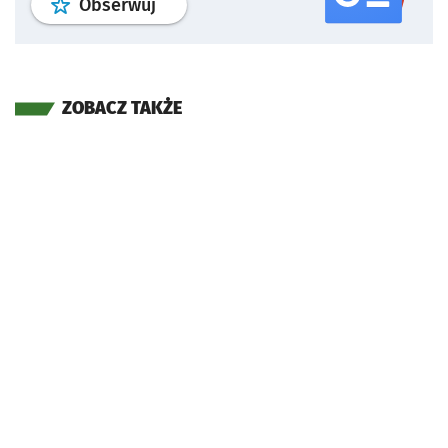
profil
google news
serwisu wroclaw
Obserwuj
ZOBACZ TAKŻE