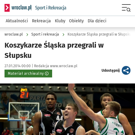
Serwis informacyjny wroclaw.pl podserwis: Sport i rekreacja
Menu
Aktualności
Rekreacja
Kluby
Obiekty
Dla dzieci
wroclaw.pl
Sport i rekreacja
Koszykarze Śląska przegrali w Słupsku
Koszykarze Śląska przegrali w
Słupsku
Data publikacji:
Autor:
27.01.2014 00:00 |
Redakcja www.wroclaw.pl
artykuł
Udostępnij
Materiał archiwalny
Kliknij, aby powiększyć