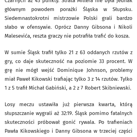
Czarnych aż 43 punkty. Strata Millera nie była jednak
głównym powodem porażki Śląska w Słupsku.
Siedemnastokrotni mistrzowie Polski grali bardzo
słabo w ofensywie. Oprócz Danny Gibsona i Nikoli
Malesevića, reszta graczy nie potrafiła trafić do kosza.
W sumie Śląsk trafił tylko 21 z 63 oddanych rzutów z
gry, co daje skuteczność na poziomie 33 procent. W
grę nie mógł wejść Dominique Johnson, problemy
miał Paweł Kikowski trafiając tylko 3 z 14 rzutów. Tylko
1 z 5 trafił Michał Gabiński, a 2 z 7 Robert Skibniewski.
Losy meczu ustawiła już pierwsza kwarta, którą
słupszczanie wygrali aż 32:19. Śląsk pomimo fatalnych
skuteczności próbował gonić rywala. Po trafieniach
Pawła Kikowskiego i Danny Gibsona w trzeciej części