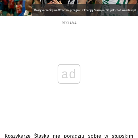
Koszykarze Śląska Wrocław przegrali z Energą Czarnymi Słupsk / fot. wroclaw.pl
REKLAMA
ad
Koszykarze Śląska nie poradzili sobie w słupskim