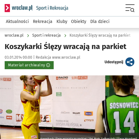
Serwis informacyjny wroclaw.pl podserwis: Sport i rekreacja
Menu
Aktualności
Rekreacja
Kluby
Obiekty
Dla dzieci
wroclaw.pl
Sport i rekreacja
Koszykarki Ślęzy wracają na parkiet
Koszykarki Ślęzy wracają na parkiet
Data publikacji:
Autor:
03.01.2014 00:00 |
Redakcja www.wroclaw.pl
artykuł
Udostępnij
Materiał archiwalny
Kliknij, aby powiększyć
Koszykarki Ślęzy wracają na parkiet / fot. Piotr Zadumiński (Ślęza Wrocław)