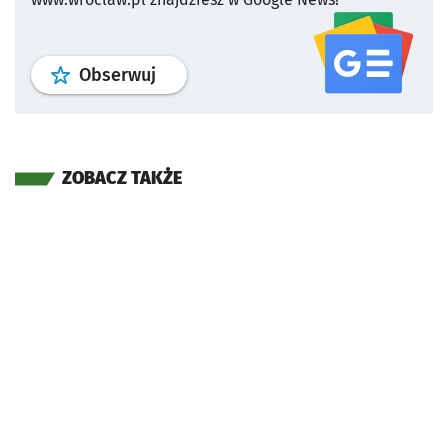
profil
google news
serwisu wroclaw
Obserwuj
ZOBACZ TAKŻE