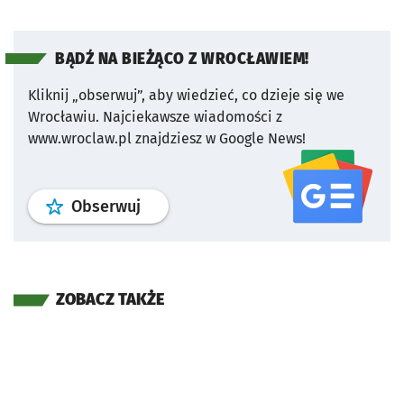
BĄDŹ NA BIEŻĄCO Z WROCŁAWIEM!
Kliknij „obserwuj”, aby wiedzieć, co dzieje się we
Wrocławiu.
Najciekawsze wiadomości z
www.wroclaw.pl znajdziesz w Google News!
profil
google news
serwisu wroclaw
Obserwuj
ZOBACZ TAKŻE