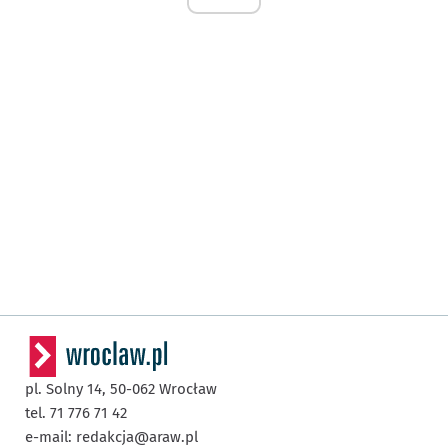
pl. Solny 14,
50-062
Wrocław
tel. 71 776 71 42
e-mail:
redakcja@araw.pl