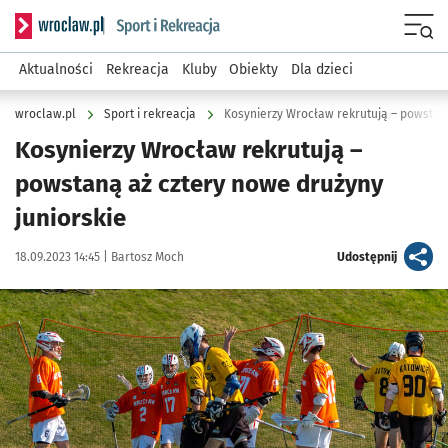
Serwis informacyjny wroclaw.pl podserwis: Sport i rekreacja
Menu
Aktualności
Rekreacja
Kluby
Obiekty
Dla dzieci
wroclaw.pl
Sport i rekreacja
Kosynierzy Wrocław rekrutują – powstaną
Kosynierzy Wrocław rekrutują –
powstaną aż cztery nowe drużyny
juniorskie
Data publikacji:
Autor:
artykuł
18.09.2023 14:45 |
Bartosz Moch
Udostępnij
Kliknij, aby powiększyć