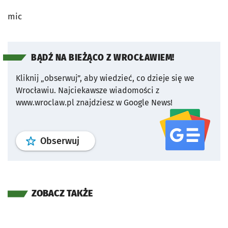
mic
BĄDŹ NA BIEŻĄCO Z WROCŁAWIEM!
Kliknij „obserwuj”, aby wiedzieć, co dzieje się we
Wrocławiu.
Najciekawsze wiadomości z
www.wroclaw.pl znajdziesz w Google News!
profil
google news
serwisu wroclaw
Obserwuj
ZOBACZ TAKŻE