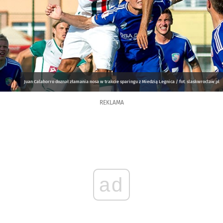
Juan Calahorro doznał złamania nosa w trakcie sparingu z Miedzią Legnica / fot. slaskwroclaw.pl
REKLAMA
ad