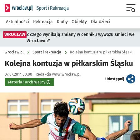
Serwis informacyjny wroclaw.pl podserwis: Sport i rekreacja
Menu
Aktualności
Rekreacja
Kluby
Obiekty
Dla dzieci
WROCŁAW
Z czego wynikają zmiany w cenniku wywozu śmieci we
Wrocławiu?
wroclaw.pl
Sport i rekreacja
Kolejna kontuzja w piłkarskim Śląsku
Kolejna kontuzja w piłkarskim Śląsku
Data publikacji:
Autor:
07.07.2014 00:00 |
Redakcja www.wroclaw.pl
artykuł
Udostępnij
Materiał archiwalny
Kliknij, aby powiększyć