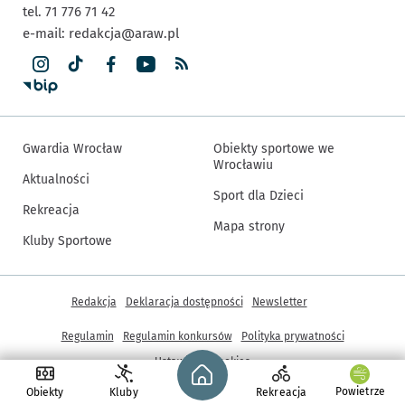
tel. 71 776 71 42
e-mail:
redakcja@araw.pl
Gwardia Wrocław
Obiekty sportowe we
Wrocławiu
Aktualności
Sport dla Dzieci
Rekreacja
Mapa strony
Kluby Sportowe
Inne informacje
Redakcja
Deklaracja dostępności
Newsletter
Regulamin
Regulamin konkursów
Polityka prywatności
Strona główna - wroclaw.pl
Ustawienia cookies
Powietrze
Obiekty
Kluby
Rekreacja
© Copyright 2005-2026, ARAW S.A., Gmina Wrocław