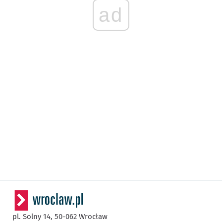
ad
pl. Solny 14,
50-062
Wrocław