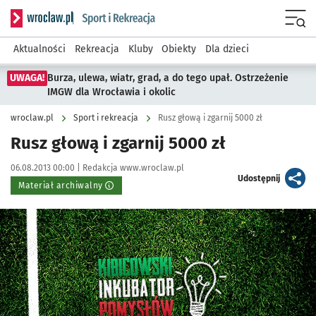
Serwis informacyjny wroclaw.pl podserwis: Sport i rekreacja
Menu
Aktualności
Rekreacja
Kluby
Obiekty
Dla dzieci
UWAGA!
Burza, ulewa, wiatr, grad, a do tego upał. Ostrzeżenie
IMGW dla Wrocławia i okolic
wroclaw.pl
Sport i rekreacja
Rusz głową i zgarnij 5000 zł
Rusz głową i zgarnij 5000 zł
Data publikacji:
Autor:
06.08.2013 00:00 |
Redakcja www.wroclaw.pl
artykuł
Udostępnij
Materiał archiwalny
Kliknij, aby powiększyć