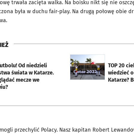
owę trwała zacięta walka. Na boisku nikt się nie oszczę
czona była w duchu fair-play. Na drugą połowę obie dr
wa.
IEŻ
rcie
otworzy się w nowej karci
utbolu! Od niedzieli
TOP 20 cie
stwa świata w Katarze.
wiedzieć o
glądać mecze we
Katarze? Be
iu?
 mogli przechylić Polacy. Nasz kapitan Robert Lewand