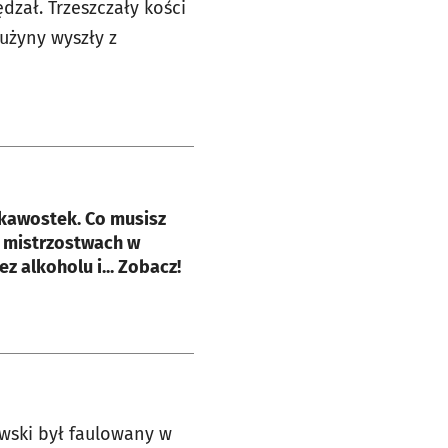
dzał. Trzeszczały kości
użyny wyszły z
e
kawostek. Co musisz
 mistrzostwach w
z alkoholu i... Zobacz!
owski był faulowany w