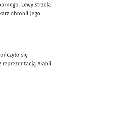
karnego. Lewy strzela
karz obronił jego
kończyło się
 reprezentacją Arabii