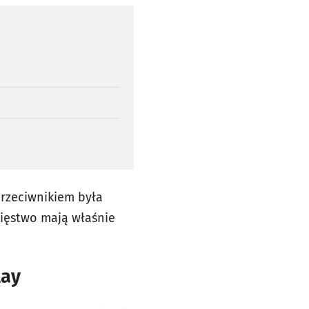
przeciwnikiem była
cięstwo mają właśnie
lay