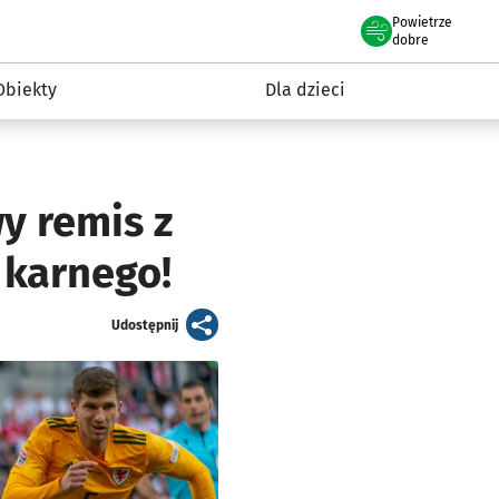
Powietrze
we Wrocławiu
i rekreacja
dobre
Obiekty
Dla dzieci
y remis z
 karnego!
artykuł
Udostępnij