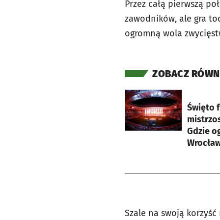
Przez całą pierwszą poł
zawodników, ale gra to
ogromną wola zwycięst
ZOBACZ RÓWN
otworzy się w nowej ka
Święto f
mistrzo
Gdzie o
Wrocław
Szale na swoją korzyść