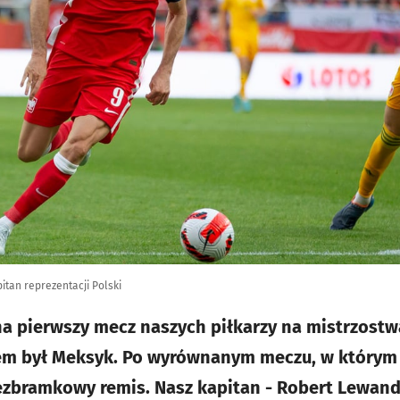
itan reprezentacji Polski
na pierwszy mecz naszych piłkarzy na mistrzost
iem był Meksyk. Po wyrównanym meczu, w którym 
ezbramkowy remis. Nasz kapitan - Robert Lewando