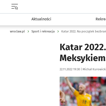
Menu główne portalu wroclaw.pl
Aktualności
Rekre
wroclaw.pl
Sport i rekreacja
Katar 2022
Meksykiem.
Data publikacji:
Autor:
22.11.2022 19:30 |
Michał Kurowick
Kliknij, aby powiększyć