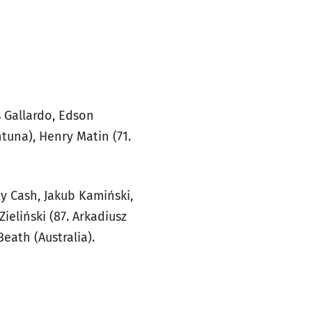
 Gallardo, Edson
ntuna), Henry Matin (71.
ty Cash, Jakub Kamiński,
ieliński (87. Arkadiusz
Beath (Australia).