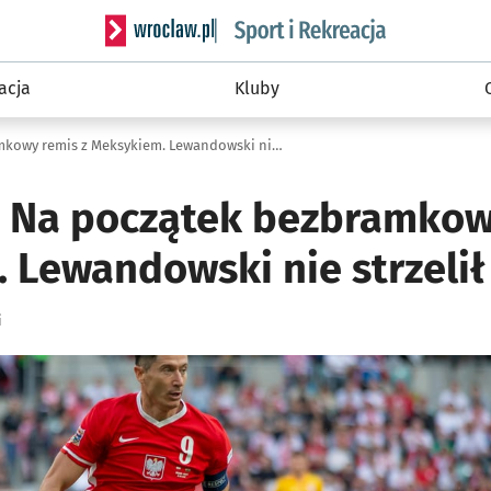
Serwis informacyjny wroclaw.pl podserwis: Sport 
acja
Kluby
Katar 2022. Na początek bezbramkowy remis z Meksykiem. Lewandowski nie strzelił karnego!
. Na początek bezbramkow
 Lewandowski nie strzelił
i