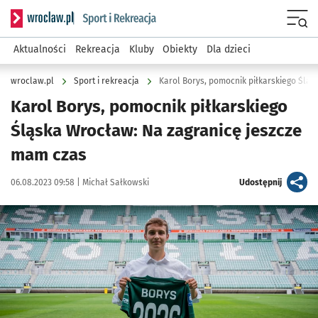
Serwis informacyjny wroclaw.pl podserwis: Sport i rekreacja
Menu
Aktualności
Rekreacja
Kluby
Obiekty
Dla dzieci
wroclaw.pl
Sport i rekreacja
Karol Borys, pomocnik piłkarskiego
Śląska Wrocław: Na zagranicę jeszcze
mam czas
Data publikacji:
Autor:
artykuł
06.08.2023 09:58 |
Michał Sałkowski
Udostępnij
Kliknij, aby powiększyć