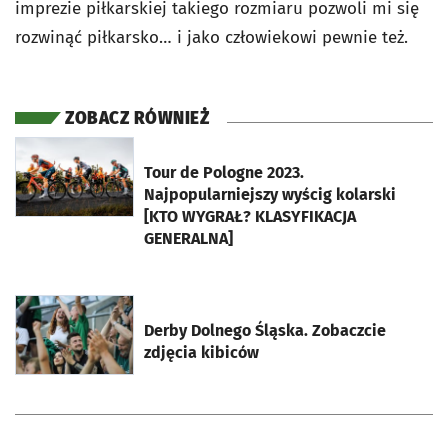
imprezie piłkarskiej takiego rozmiaru pozwoli mi się
rozwinąć piłkarsko… i jako człowiekowi pewnie też.
ZOBACZ RÓWNIEŻ
otworzy się w nowej karcie
Tour de Pologne 2023.
Najpopularniejszy wyścig kolarski
[KTO WYGRAŁ? KLASYFIKACJA
GENERALNA]
otworzy się w nowej karcie
Derby Dolnego Śląska. Zobaczcie
zdjęcia kibiców