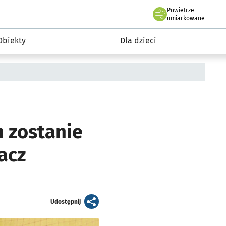
Powietrze
we Wrocławiu
i rekreacja
umiarkowane
Obiekty
Dla dzieci
m zostanie
acz
artykuł
Udostępnij