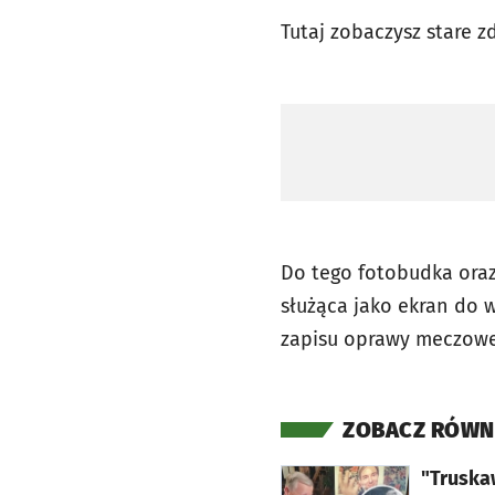
Tutaj zobaczysz stare zd
Do tego fotobudka oraz
służąca jako ekran do w
zapisu oprawy meczowe
ZOBACZ RÓWN
otworzy się w nowej karcie
"Truska