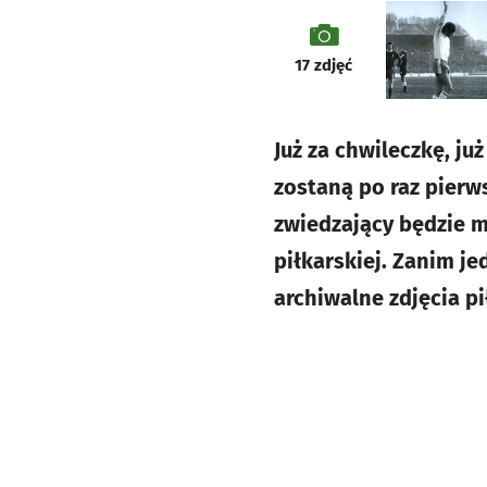
galeria
17
zdjęć
Już za chwileczkę, j
zostaną po raz pierw
zwiedzający będzie m
piłkarskiej. Zanim j
archiwalne zdjęcia pi