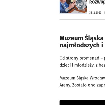
ROZWIĄŻ
31.12.2023
| 
Muzeum Śląska W
najmłodszych i 
Od strony promenad – p
dzieci i młodzieży, z 
Muzeum Śląska Wrocław 
Aren
y. Zostało ono zap