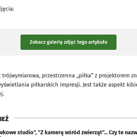
jęcia:
Zobacz galerię zdjęć
tego artykułu
 trójwymiarowa, przestrzenna „piłka” z projektorem zn
yświetlania piłkarskich impresji. Jest także aspekt kib
j.
IEŻ
wkowe studio", "Z kamerą wśród zwierząt"... Czy te na