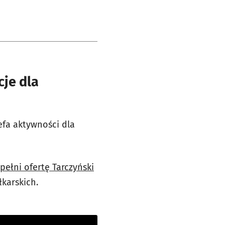
je dla
efa aktywności dla
ełni ofertę Tarczyński
łkarskich.