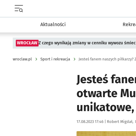
Menu główne portalu wroclaw.pl
Aktualności
Rekre
WROCŁAW
Z czego wynikają zmiany w cenniku wywozu śmiec
wroclaw.pl
Sport i rekreacja
Jesteś fan
otwarte Mu
unikatowe, 
Data publikacji:
Autor:
17.08.2023 17:46 |
Robert Migdał
Kliknij, aby zobaczyć galer