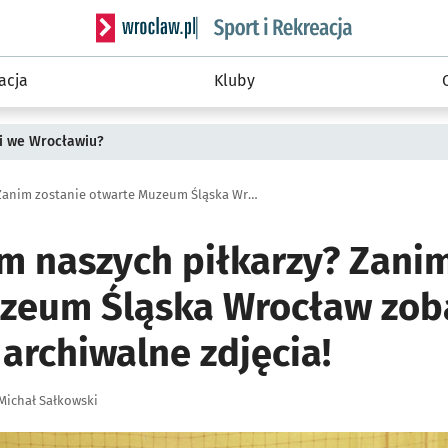
Serwis informacyjny wroclaw.pl podserwis: Sport 
acja
Kluby
i we Wrocławiu?
Jesteś fanem naszych piłkarzy? Zanim zostanie otwarte Muzeum Śląska Wrocław zobacz unikatowe, archiwalne zdjęcia!
em naszych piłkarzy? Zani
zeum Śląska Wrocław zob
archiwalne zdjęcia!
Michał Sałkowski
ię