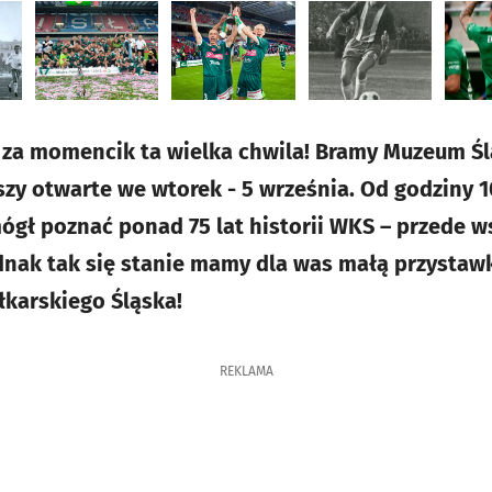
uż za momencik ta wielka chwila! Bramy Muzeum 
szy otwarte we wtorek - 5 września. Od godziny 
ógł poznać ponad 75 lat historii WKS – przede 
ednak tak się stanie mamy dla was małą przystaw
łkarskiego Śląska!
REKLAMA