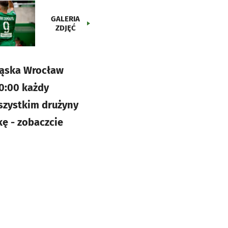
GALERIA
ZDJĘĆ
Śląska Wrocław
10:00 każdy
wszystkim drużyny
kę - zobaczcie