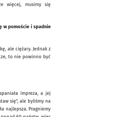
że więcej, musimy się
urę w pomoście i spadnie
ę, ale ciężary. Jednak z
acze, to nie powinno być
paniała impreza, a jej
taw się", ale byliśmy na
yła najlepsza. Pragniemy
z ponad 60 państw, więc