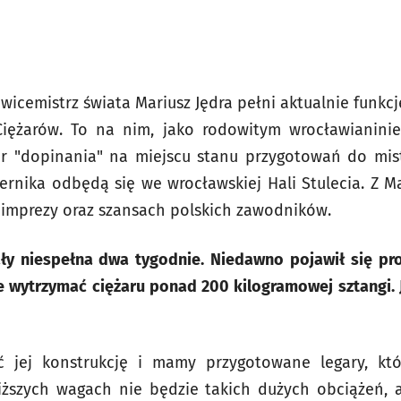
i wicemistrz świata Mariusz Jędra pełni aktualnie funkc
iężarów. To na nim, jako rodowitym wrocławianini
ar "dopinania" na miejscu stanu przygotowań do mist
ernika odbędą się we wrocławskiej Hali Stulecia. Z
imprezy oraz szansach polskich zawodników.
ły niespełna dwa tygodnie. Niedawno pojawił się pr
ie wytrzymać ciężaru ponad 200 kilogramowej sztangi. 
ć jej konstrukcję i mamy przygotowane legary, kt
ższych wagach nie będzie takich dużych obciążeń, a