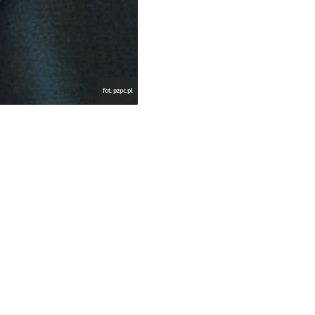
fot. pzpc.pl