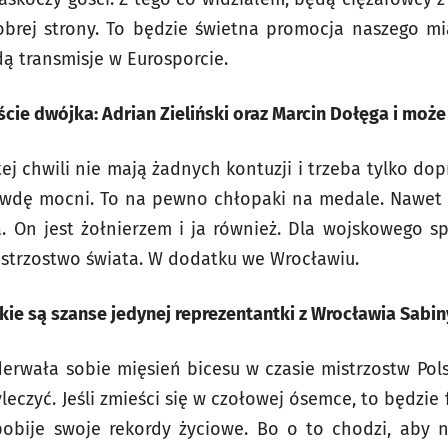
brej strony. To będzie świetna promocja naszego mia
 transmisje w Eurosporcie.
ście dwójka: Adrian Zieliński oraz Marcin Dołęga i może
tej chwili nie mają żadnych kontuzji i trzeba tylko do
awdę mocni. To na pewno chłopaki na medale. Nawet
a. On jest żołnierzem i ja również. Dla wojskowego s
strzostwo świata. W dodatku we Wrocławiu.
kie są szanse jedynej reprezentantki z Wrocławia Sabi
derwała sobie mięsień bicesu w czasie mistrzostw Polsk
eczyć. Jeśli zmieści się w czołowej ósemce, to będzie 
 pobije swoje rekordy życiowe. Bo o to chodzi, aby 