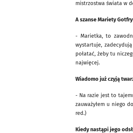
mistrzostwa świata w d
A szanse Mariety Gotfry
- Marietka, to zawodni
wystartuje, zadecydują
połatać, żeby tu nicze
najwięcej.
Wiadomo już czyją twarz 
- Na razie jest to taj
zauważyłem u niego doł
red.)
Kiedy nastąpi jego odsł