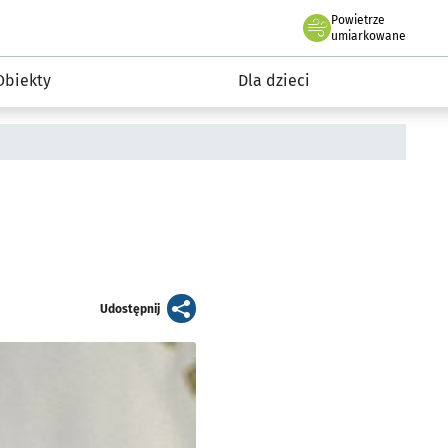
Powietrze
we Wrocławiu
i rekreacja
umiarkowane
Obiekty
Dla dzieci
artykuł
Udostępnij