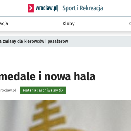
Serwis informacyjny wroclaw.pl podserwis: Sport 
acja
Kluby
a zmiany dla kierowców i pasażerów
 medale i nowa hala
roclaw.pl
Materiał archiwalny