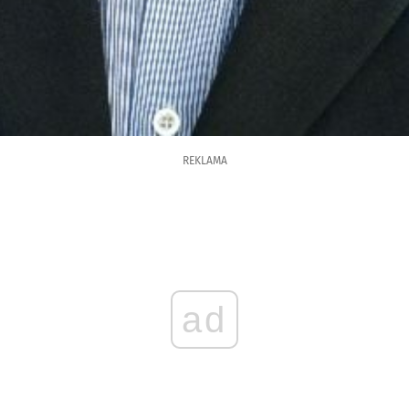
REKLAMA
ad