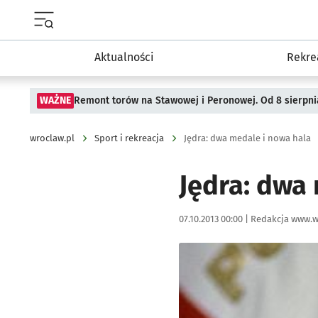
Menu główne portalu wroclaw.pl
Aktualności
Rekre
WAŻNE
Remont torów na Stawowej i Peronowej. Od 8 sierpni
wroclaw.pl
Sport i rekreacja
Jędra: dwa medale i nowa hala
Jędra: dwa
Data publikacji:
Autor:
07.10.2013 00:00 |
Redakcja www.w
Kliknij, aby powiększyć