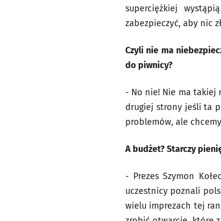
superciężkiej wystąp
zabezpieczyć, aby nic z
Czyli nie ma niebezpiec
do piwnicy?
- No nie! Nie ma takiej
drugiej strony jeśli ta
problemów, ale chcemy 
A budżet? Starczy pien
- Prezes Szymon Kołec
uczestnicy poznali pols
wielu imprezach tej ran
zrobić otwarcie, które