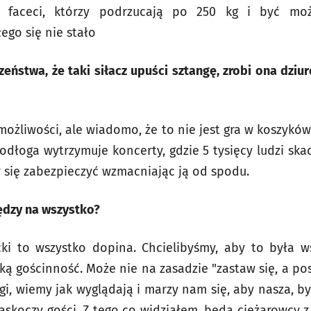
ią faceci, którzy podrzucają po 250 kg i być mo
łego się nie stało
zeństwa, że taki siłacz upuści sztangę, zrobi ona dzi
 możliwości, ale wiadomo, że to nie jest gra w koszykówk
 podłoga wytrzymuje koncerty, gdzie 5 tysięcy ludzi sk
się zabezpieczyć wzmacniając ją od spodu.
iędzy na wszystko?
ki to wszystko dopina. Chcielibyśmy, aby to była ws
ką gościnność. Może nie na zasadzie "zastaw się, a pos
gi, wiemy jak wyglądają i marzy nam się, aby nasza, b
 zaskoczy gości. Z tego co widziałem, będą ciężarowcy 