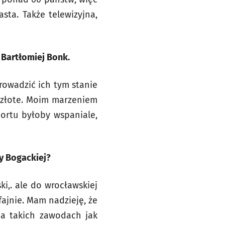
sta. Także telewizyjna,
 Bartłomiej Bonk.
prowadzić ich tym stanie
 złote. Moim marzeniem
portu byłoby wspaniale,
ny Bogackiej?
i,. ale do wrocławskiej
fajnie. Mam nadzieję, że
na takich zawodach jak