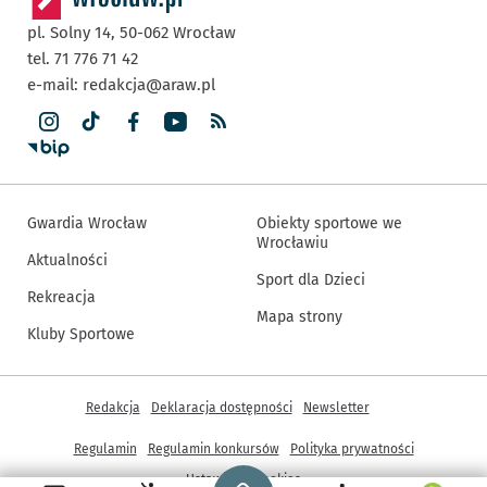
pl. Solny 14,
50-062
Wrocław
tel. 71 776 71 42
e-mail:
redakcja@araw.pl
Gwardia Wrocław
Obiekty sportowe we
Wrocławiu
Aktualności
Sport dla Dzieci
Rekreacja
Mapa strony
Kluby Sportowe
Inne informacje
Redakcja
Deklaracja dostępności
Newsletter
Regulamin
Regulamin konkursów
Polityka prywatności
Strona główna - wroclaw.pl
Ustawienia cookies