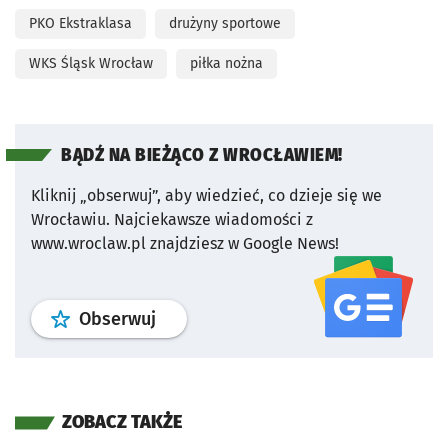
PKO Ekstraklasa
drużyny sportowe
WKS Śląsk Wrocław
piłka nożna
BĄDŹ NA BIEŻĄCO Z WROCŁAWIEM!
Kliknij „obserwuj”, aby wiedzieć, co dzieje się we
Wrocławiu.
Najciekawsze wiadomości z
www.wroclaw.pl znajdziesz w Google News!
profil
google news
serwisu wroclaw
Obserwuj
ZOBACZ TAKŻE