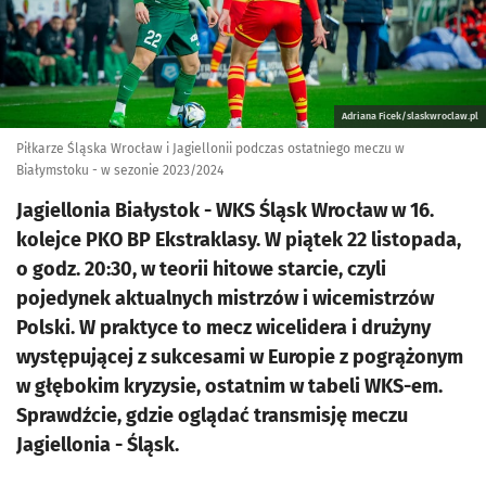
Adriana Ficek/slaskwroclaw.pl
Piłkarze Śląska Wrocław i Jagiellonii podczas ostatniego meczu w
Białymstoku - w sezonie 2023/2024
Jagiellonia Białystok - WKS Śląsk Wrocław w 16.
kolejce PKO BP Ekstraklasy. W piątek 22 listopada,
o godz. 20:30, w teorii hitowe starcie, czyli
pojedynek aktualnych mistrzów i wicemistrzów
Polski. W praktyce to mecz wicelidera i drużyny
występującej z sukcesami w Europie z pogrążonym
w głębokim kryzysie, ostatnim w tabeli WKS-em.
Sprawdźcie, gdzie oglądać transmisję meczu
Jagiellonia - Śląsk.