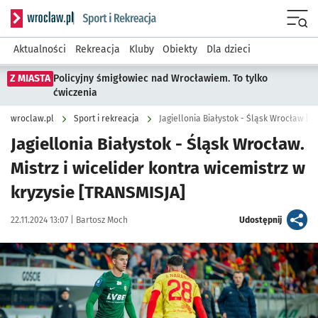
Serwis informacyjny wroclaw.pl podserwis: Sport i rekreacja
Menu
Aktualności
Rekreacja
Kluby
Obiekty
Dla dzieci
Z MIASTA
Policyjny śmigłowiec nad Wrocławiem. To tylko
ćwiczenia
wroclaw.pl
Sport i rekreacja
Jagiellonia Białystok - Śląsk Wrocław [
Jagiellonia Białystok - Śląsk Wrocław.
Mistrz i wicelider kontra wicemistrz w
kryzysie [TRANSMISJA]
Data publikacji:
Autor:
artykuł
22.11.2024 13:07 |
Bartosz Moch
Udostępnij
Kliknij, aby powiększyć