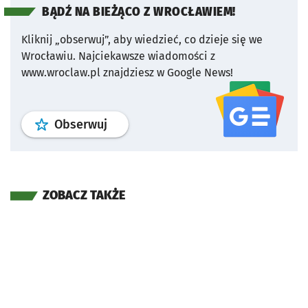
BĄDŹ NA BIEŻĄCO Z WROCŁAWIEM!
Kliknij „obserwuj”, aby wiedzieć, co dzieje się we
Wrocławiu.
Najciekawsze wiadomości z
www.wroclaw.pl znajdziesz w Google News!
profil
google news
serwisu wroclaw
Obserwuj
ZOBACZ TAKŻE