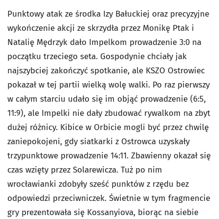
Punktowy atak ze środka Izy Bałuckiej oraz precyzyjne
wykończenie akcji ze skrzydła przez Monikę Ptak i
Natalię Mędrzyk dało Impelkom prowadzenie 3:0 na
początku trzeciego seta. Gospodynie chciały jak
najszybciej zakończyć spotkanie, ale KSZO Ostrowiec
pokazał w tej partii wielką wolę walki. Po raz pierwszy
w całym starciu udało się im objąć prowadzenie (6:5,
11:9), ale Impelki nie dały zbudować rywalkom na zbyt
dużej różnicy. Kibice w Orbicie mogli być przez chwilę
zaniepokojeni, gdy siatkarki z Ostrowca uzyskały
trzypunktowe prowadzenie 14:11. Zbawienny okazał się
czas wzięty przez Solarewicza. Tuż po nim
wrocławianki zdobyły sześć punktów z rzędu bez
odpowiedzi przeciwniczek. Świetnie w tym fragmencie
gry prezentowała się Kossanyiova, biorąc na siebie