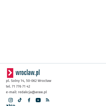
pl. Solny 14,
50-062
Wrocław
tel. 71 776 71 42
e-mail:
redakcja@araw.pl