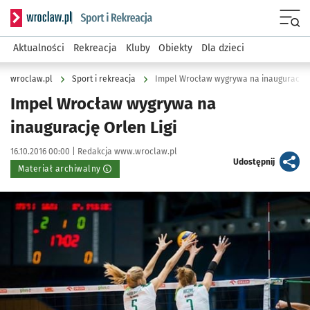
Serwis informacyjny wroclaw.pl podserwis: Sport i rekreacja
Menu
Aktualności
Rekreacja
Kluby
Obiekty
Dla dzieci
wroclaw.pl
Sport i rekreacja
Impel Wrocław wygrywa na inaugurację O
Impel Wrocław wygrywa na
inaugurację Orlen Ligi
Data publikacji:
Autor:
16.10.2016 00:00 |
Redakcja www.wroclaw.pl
artykuł
Udostępnij
Materiał archiwalny
Kliknij, aby powiększyć