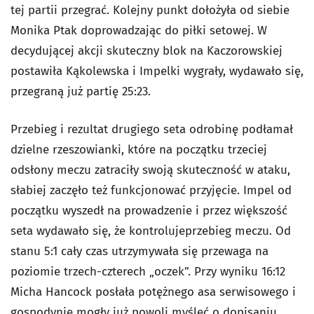
tej partii przegrać. Kolejny punkt dołożyła od siebie
Monika Ptak doprowadzając do piłki setowej. W
decydującej akcji skuteczny blok na Kaczorowskiej
postawiła Kąkolewska i Impelki wygrały, wydawało się,
przegraną już partię 25:23.
Przebieg i rezultat drugiego seta odrobinę podłamał
dzielne rzeszowianki, które na początku trzeciej
odsłony meczu zatraciły swoją skuteczność w ataku,
słabiej zaczęło też funkcjonować przyjęcie. Impel od
początku wyszedł na prowadzenie i przez większość
seta wydawało się, że kontrolujeprzebieg meczu. Od
stanu 5:1 cały czas utrzymywała się przewaga na
poziomie trzech-czterech „oczek”. Przy wyniku 16:12
Micha Hancock posłała potężnego asa serwisowego i
gospodynie mogły już powoli myśleć o dopisaniu