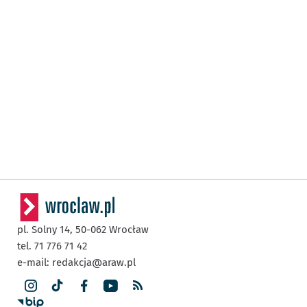
pl. Solny 14,
50-062
Wrocław
tel. 71 776 71 42
e-mail:
redakcja@araw.pl