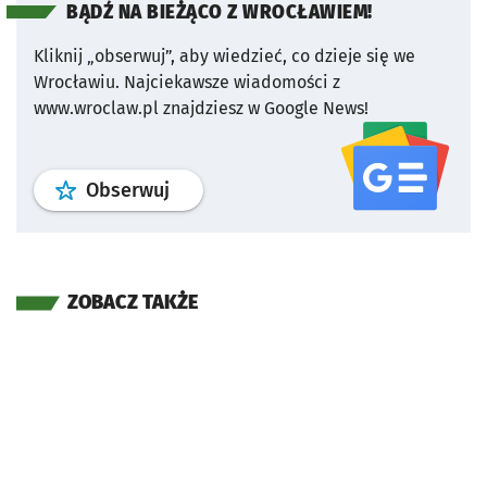
BĄDŹ NA BIEŻĄCO Z WROCŁAWIEM!
Kliknij „obserwuj”, aby wiedzieć, co dzieje się we
Wrocławiu.
Najciekawsze wiadomości z
www.wroclaw.pl znajdziesz w Google News!
profil
google news
serwisu wroclaw
Obserwuj
ZOBACZ TAKŻE