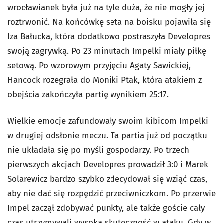
wrocławianek była już na tyle duża, że nie mogły jej
roztrwonić. Na końcówkę seta na boisku pojawiła się
Iza Bałucka, która dodatkowo postraszyła Developres
swoją zagrywką. Po 23 minutach Impelki miały piłkę
setową. Po wzorowym przyjęciu Agaty Sawickiej,
Hancock rozegrała do Moniki Ptak, która atakiem z
obejścia zakończyła partię wynikiem 25:17.
Wielkie emocje zafundowały swoim kibicom Impelki
w drugiej odsłonie meczu. Ta partia już od początku
nie układała się po myśli gospodarzy. Po trzech
pierwszych akcjach Developres prowadził 3:0 i Marek
Solarewicz bardzo szybko zdecydował się wziąć czas,
aby nie dać się rozpędzić przeciwniczkom. Po przerwie
Impel zaczął zdobywać punkty, ale także goście cały
czas utrzymywali wysoką skuteczność w ataku. Gdy w