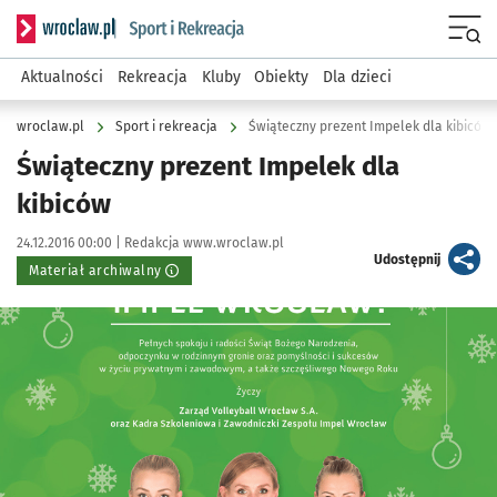
Serwis informacyjny wroclaw.pl podserwis: Sport i rekreacja
Menu
Aktualności
Rekreacja
Kluby
Obiekty
Dla dzieci
wroclaw.pl
Sport i rekreacja
Świąteczny prezent Impelek dla kibiców
Świąteczny prezent Impelek dla
kibiców
Data publikacji:
Autor:
24.12.2016 00:00 |
Redakcja www.wroclaw.pl
artykuł
Udostępnij
Materiał archiwalny
Kliknij, aby powiększyć