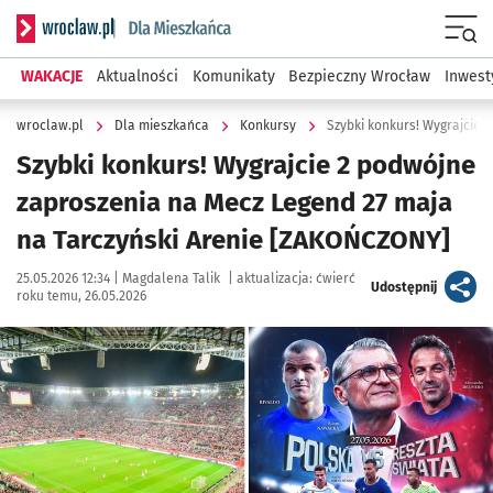
Serwis informacyjny wroclaw.pl podserwis: Dla mieszkańca
Menu
WAKACJE
Aktualności
Komunikaty
Bezpieczny Wrocław
Inwest
wroclaw.pl
Dla mieszkańca
Konkursy
Szybki konkurs! Wygrajcie 2 podwójne
zaproszenia na Mecz Legend 27 maja
na Tarczyński Arenie [ZAKOŃCZONY]
Data publikacji:
Autor:
25.05.2026 12:34 |
Magdalena Talik
|
aktualizacja:
ćwierć
artykuł
Udostępnij
roku temu, 26.05.2026
Kliknij, aby powiększyć