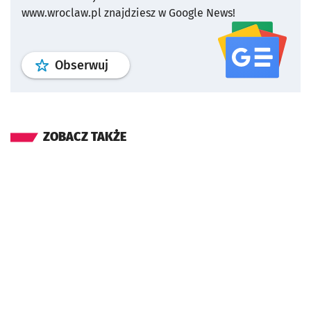
www.wroclaw.pl znajdziesz w Google News!
profil
google news
serwisu wroclaw
Obserwuj
ZOBACZ TAKŻE