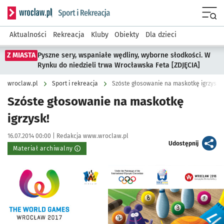
Serwis informacyjny wroclaw.pl podserwis: Sport i rekreacja
Menu
Aktualności
Rekreacja
Kluby
Obiekty
Dla dzieci
Z MIASTA
Pyszne sery, wspaniałe wędliny, wyborne słodkości. W
Rynku do niedzieli trwa Wrocławska Feta [ZDJĘCIA]
wroclaw.pl
Sport i rekreacja
Szóste głosowanie na maskotkę igrzysk!
Szóste głosowanie na maskotkę
igrzysk!
Data publikacji:
Autor:
16.07.2014 00:00 |
Redakcja www.wroclaw.pl
artykuł
Udostępnij
Materiał archiwalny
Kliknij, aby powiększyć