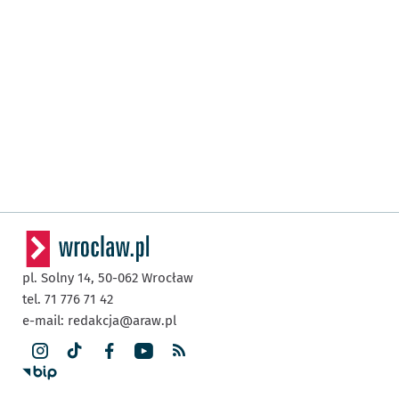
pl. Solny 14,
50-062
Wrocław
tel. 71 776 71 42
e-mail:
redakcja@araw.pl