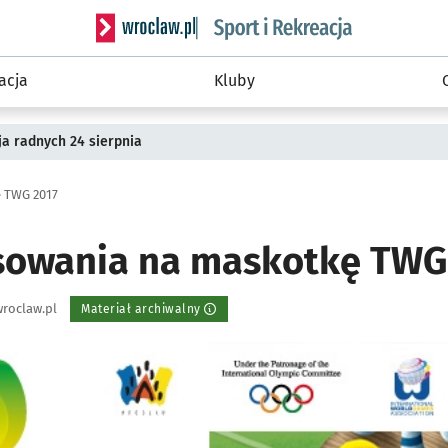
Serwis informacyjny wroclaw.pl podserwis: Sport 
acja
Kluby
a radnych 24 sierpnia
 TWG 2017
sowania na maskotkę TWG
roclaw.pl
Materiał archiwalny