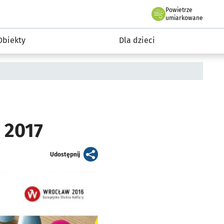
Powietrze
we Wrocławiu
i rekreacja
umiarkowane
Obiekty
Dla dzieci
 2017
artykuł
Udostępnij