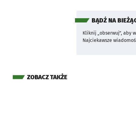
BĄDŹ NA BIEŻĄ
Kliknij „obserwuj”, aby 
Najciekawsze wiadomośc
ZOBACZ TAKŻE