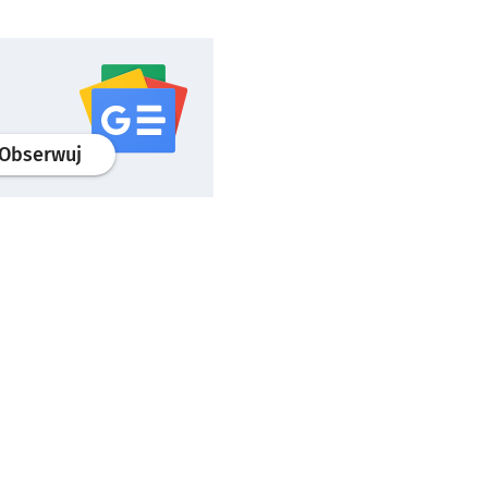
profil
google news
serwisu wroclaw.pl
Obserwuj