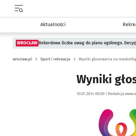
Menu główne portalu wroclaw.pl
Aktualności
Rekre
WROCŁAW
Rekordowa liczba uwag do planu ogólnego. Decyzj
wroclaw.pl
Sport i rekreacja
Wyniki głosowania na maskotkę
Wyniki gło
Data publikacji:
Autor:
10.07.2014 00:00 |
Redakcja www.w
Kliknij, aby powiększyć