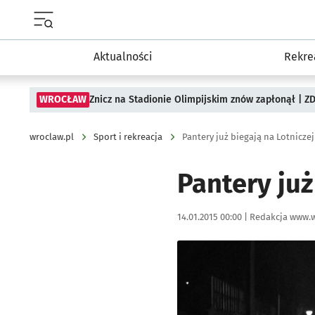
Menu główne portalu wroclaw.pl
Aktualności
Rekre
WROCŁAW
Znicz na Stadionie Olimpijskim znów zapłonął | ZD
wroclaw.pl
Sport i rekreacja
Pantery już biegają na Lotniczej
Pantery już
Data publikacji:
Autor:
14.01.2015 00:00 |
Redakcja www.w
Kliknij, aby powiększyć