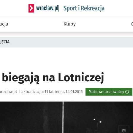
Serwis informacyjny wroclaw.pl podserwis: Sport 
acja
Kluby
JĘCIA
 biegają na Lotniczej
roclaw.pl
|
aktualizacja:
11 lat temu, 14.01.2015
Materiał archiwalny