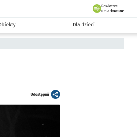
Powietrze
we Wrocławiu
i rekreacja
umiarkowane
Obiekty
Dla dzieci
artykuł
Udostępnij