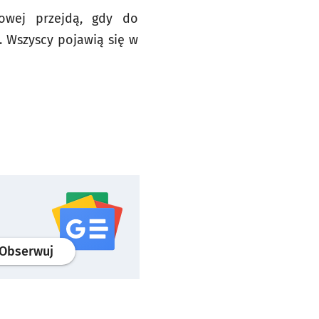
łowej przejdą, gdy do
. Wszyscy pojawią się w
profil
google news
serwisu wroclaw.pl
Obserwuj