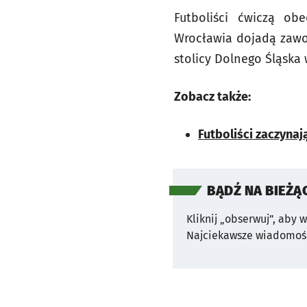
Futboliści ćwiczą ob
Wrocławia dojadą zawod
stolicy Dolnego Śląska 
Zobacz także:
Futboliści zaczyna
BĄDŹ NA BIEŻĄ
Kliknij „obserwuj”, aby 
Najciekawsze wiadomośc