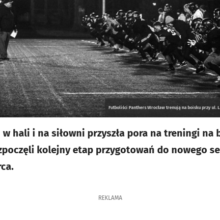
Futboliści Panthers Wrocław trenują na boisku przy ul.
w hali i na siłowni przyszła pora na treningi na b
poczęli kolejny etap przygotowań do nowego sez
rca.
REKLAMA