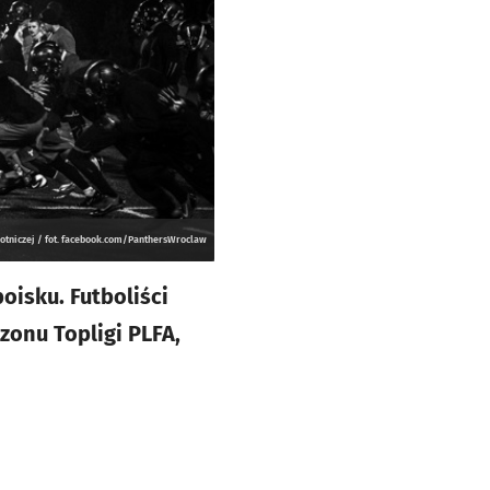
 Lotniczej / fot. facebook.com/PanthersWroclaw
oisku. Futboliści
onu Topligi PLFA,