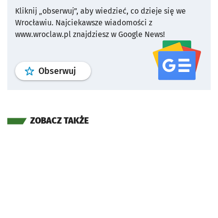
Kliknij „obserwuj”, aby wiedzieć, co dzieje się we
Wrocławiu.
Najciekawsze wiadomości z
www.wroclaw.pl znajdziesz w Google News!
profil
google news
serwisu wroclaw
Obserwuj
ZOBACZ TAKŻE