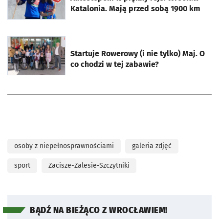
Katalonia. Mają przed sobą 1900 km
otworzy się w nowej karcie
Startuje Rowerowy (i nie tylko) Maj. O
co chodzi w tej zabawie?
osoby z niepełnosprawnościami
galeria zdjęć
sport
Zacisze-Zalesie-Szczytniki
BĄDŹ NA BIEŻĄCO Z WROCŁAWIEM!