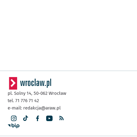
pl. Solny 14,
50-062
Wrocław
tel. 71 776 71 42
e-mail:
redakcja@araw.pl