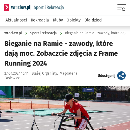
Serwis informacyjny wroclaw.pl podserwis: Sport i rekreacja
Menu
Aktualności
Rekreacja
Kluby
Obiekty
Dla dzieci
wroclaw.pl
Sport i rekreacja
Bieganie na Ramie - zawody, które
dają moc. Zobaczcie zdjęcia z Frame
Running 2024
Data publikacji:
Autor:
27.04.2024 16:14 |
Błażej Organisty
Magdalena
artykuł
Udostępnij
Pasiewicz
Kliknij, aby zobaczyć galerię