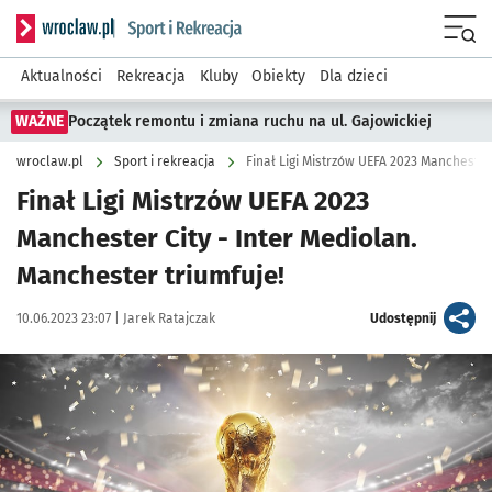
Serwis informacyjny wroclaw.pl podserwis: Sport i rekreacja
Menu
Aktualności
Rekreacja
Kluby
Obiekty
Dla dzieci
WAŻNE
Początek remontu i zmiana ruchu na ul. Gajowickiej
wroclaw.pl
Sport i rekreacja
Finał Ligi Mistrzów UEFA 2023
Manchester City - Inter Mediolan.
Manchester triumfuje!
Data publikacji:
Autor:
artykuł
10.06.2023 23:07 |
Jarek Ratajczak
Udostępnij
Kliknij, aby powiększyć