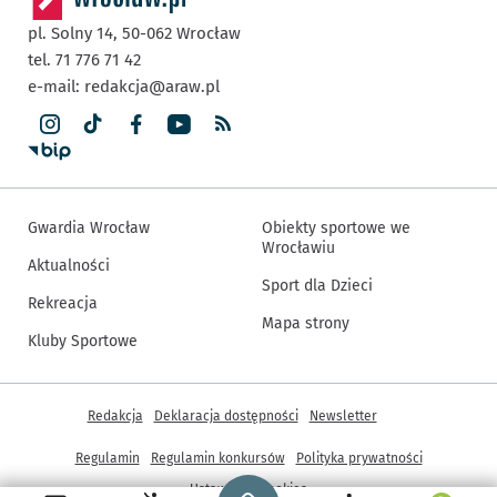
pl. Solny 14,
50-062
Wrocław
tel. 71 776 71 42
e-mail:
redakcja@araw.pl
Gwardia Wrocław
Obiekty sportowe we
Wrocławiu
Aktualności
Sport dla Dzieci
Rekreacja
Mapa strony
Kluby Sportowe
Inne informacje
Redakcja
Deklaracja dostępności
Newsletter
Regulamin
Regulamin konkursów
Polityka prywatności
Strona główna - wroclaw.pl
Ustawienia cookies