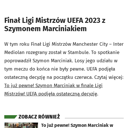
Finał Ligi Mistrzów UEFA 2023 z
Szymonem Marciniakiem
W tym roku Finał Ligi Mistrzów Manchester City – Inter
Mediolan rozegrany został w Stambule. To spotkanie
poprowadził Szymon Marciniak. Losy jego udziału w
tym meczu do końca nie były pewne. UEFA podjęła
ostateczną decyzję na początku czerwca. Czytaj więcej:
To już pewne! Szymon Marciniak w finale Ligi
Mistrzów! UEFA podjęła ostateczną decyzję
.
ZOBACZ RÓWNIEŻ
otworzy się w nowej karcie
To już pewne! Szymon Marciniak w