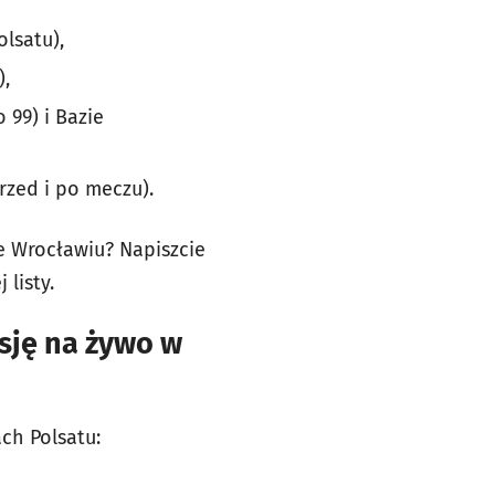
lsatu),
),
 99) i Bazie
rzed i po meczu).
we Wrocławiu? Napiszcie
listy.
isję na żywo w
ch Polsatu: