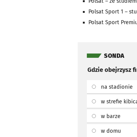
Polsat – ze studiem
Polsat Sport 1 – st
Polsat Sport Premiu
Pomiń sondę
SONDA
Gdzie obejrzysz f
na stadionie
w strefie kibi
w barze
w domu