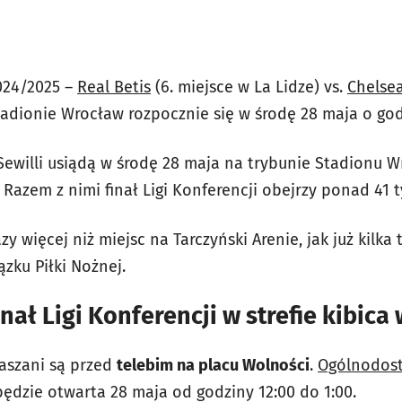
2024/2025 –
Real Betis
(6. miejsce w La Lidze) vs.
Chelse
tadionie Wrocław rozpocznie się w środę 28 maja o godz
Sewilli usiądą w środę 28 maja na trybunie Stadionu W
Razem z nimi finał Ligi Konferencji obejrzy ponad 41 
zy więcej niż miejsc na Tarczyński Arenie, jak już kilk
ązku Piłki Nożnej.
inał Ligi Konferencji w strefie kibic
raszani są przed
telebim na placu Wolności
.
Ogólnodost
będzie otwarta 28 maja od godziny 12:00 do 1:00.