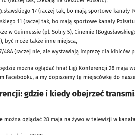
10 (raczej tak, czekają na dekoder Polsatu),
usławskiego 17 (raczej tak, bo mają sportowe kanały Po
kiego 11 (raczej tak, bo mają sportowe kanały Polsatu
że w Guinnessie (pl. Solny 5), Cinemie (Bogusławskiego
), być może także inne miejsca,
/48A (raczej nie, ale wystawiają imprezę dla kibiców p
 będzie można oglądać finał Ligi Konferencji 28 maja 
 Facebooku, a my dopiszemy tę miejscówkę do naszej 
rencji: gdzie i kiedy obejrzeć transm
e można oglądać 28 maja na żywo w telewizji w kanała