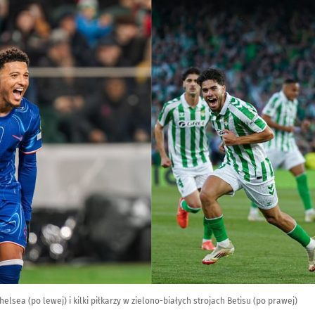
lsea (po lewej) i kilki piłkarzy w zielono-białych strojach Betisu (po prawej)