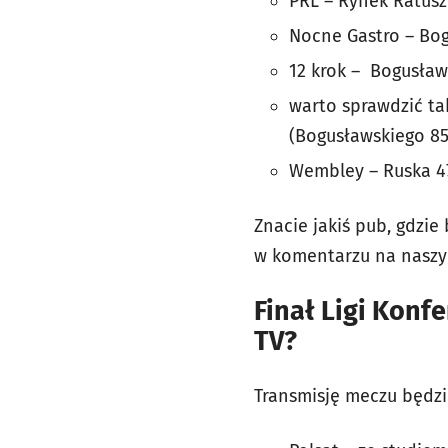
PRL – Rynek Ratusz 
Nocne Gastro – Bog
12 krok – Bogusławs
warto sprawdzić tak
(Bogusławskiego 85
Wembley – Ruska 47
Znacie jakiś pub, gdzie
w komentarzu na naszym
Finał Ligi Konfe
TV?
Transmisję meczu będzi