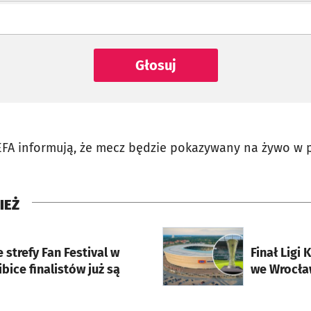
Głosuj
EFA informują, że mecz będzie pokazywany na żywo w 
IEŻ
rcie
otworzy się w nowej karci
 strefy Fan Festival w
Finał Ligi
ibice finalistów już są
we Wrocła