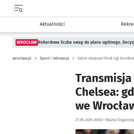
Menu główne portalu wroclaw.pl
Aktualności
Rekre
WROCŁAW
Rekordowa liczba uwag do planu ogólnego. Decyzj
wroclaw.pl
Sport i rekreacja
Gdzie obejrzeć finał Ligi Konfer
Transmisja 
Chelsea: gd
we Wrocła
Data publikacji:
Autor:
27.05.2025 20:02 |
Błażej Organist
Kliknij, aby powiększyć