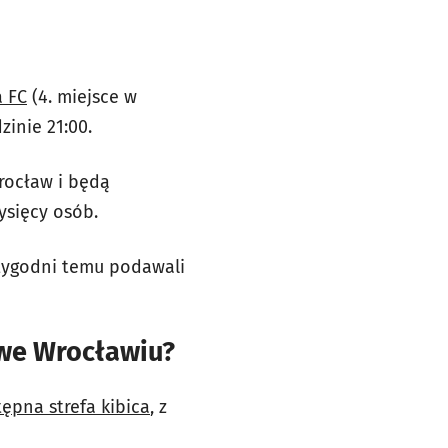
a FC
(4. miejsce w
inie 21:00.
rocław i będą
tysięcy osób.
a tygodni temu podawali
a we Wrocławiu?
ępna strefa kibica
, z