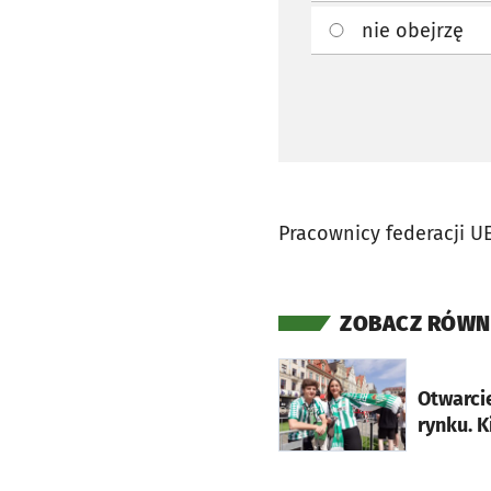
nie obejrzę
Pracownicy federacji U
ZOBACZ RÓWN
otworzy się w nowej ka
Otwarcie
rynku. K