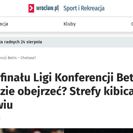
Serwis informacyjny wroclaw.pl podserwis: Sport 
acja
Kluby
a radnych 24 sierpnia
encji Betis – Chelsea?
finału Ligi Konferencji Bet
zie obejrzeć? Strefy kibic
wiu
y