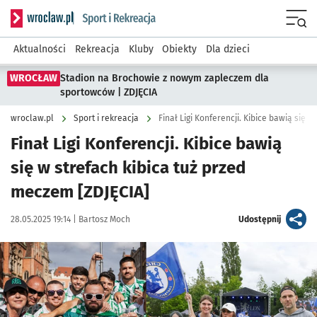
Serwis informacyjny wroclaw.pl podserwis: Sport i rekreacja
Menu
Aktualności
Rekreacja
Kluby
Obiekty
Dla dzieci
WROCŁAW
Stadion na Brochowie z nowym zapleczem dla
sportowców | ZDJĘCIA
wroclaw.pl
Sport i rekreacja
Finał Ligi Konferencji. Kibice bawią się w
Finał Ligi Konferencji. Kibice bawią
się w strefach kibica tuż przed
meczem [ZDJĘCIA]
Data publikacji:
Autor:
artykuł
28.05.2025 19:14 |
Bartosz Moch
Udostępnij
Kliknij, aby zobaczyć galerię