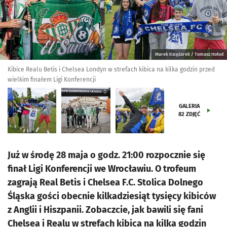
Marek Księżarek / Tomasz Hołod
Kibice Realu Betis i Chelsea Londyn w strefach kibica na kilka godzin przed
wielkim finałem Ligi Konferencji
GALERIA
82
ZDJĘĆ
Już w środę 28 maja o godz. 21:00 rozpocznie się
finał Ligi Konferencji we Wrocławiu. O trofeum
zagrają Real Betis i Chelsea F.C. Stolica Dolnego
Śląska gości obecnie kilkadziesiąt tysięcy kibiców
z Anglii i Hiszpanii. Zobaczcie, jak bawili się fani
Chelsea i Realu w strefach kibica na kilka godzin