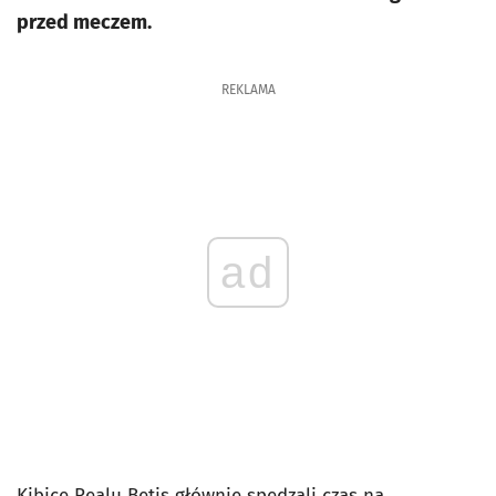
przed meczem.
REKLAMA
ad
Kibice Realu Betis głównie spędzali czas na