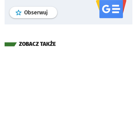
profil
google news
serwisu wroclaw
Obserwuj
ZOBACZ TAKŻE