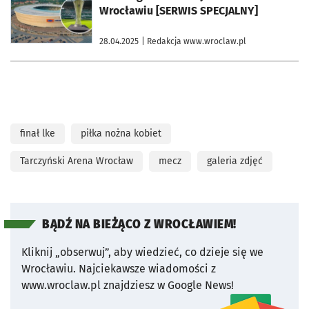
Wrocławiu [SERWIS SPECJALNY]
28.04.2025
| Redakcja www.wroclaw.pl
finał lke
piłka nożna kobiet
Tarczyński Arena Wrocław
mecz
galeria zdjęć
BĄDŹ NA BIEŻĄCO Z WROCŁAWIEM!
Kliknij „obserwuj”, aby wiedzieć, co dzieje się we
Wrocławiu.
Najciekawsze wiadomości z
www.wroclaw.pl znajdziesz w Google News!