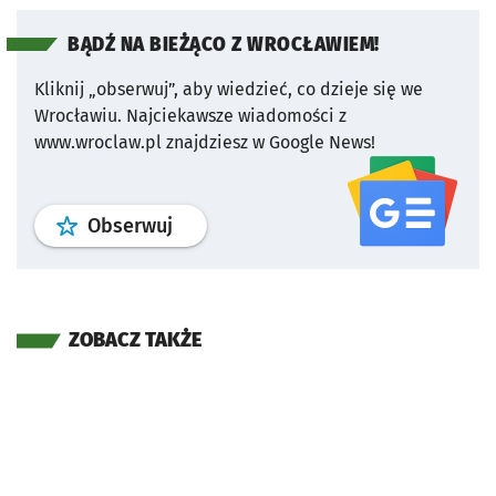
BĄDŹ NA BIEŻĄCO Z WROCŁAWIEM!
Kliknij „obserwuj”, aby wiedzieć, co dzieje się we
Wrocławiu.
Najciekawsze wiadomości z
www.wroclaw.pl znajdziesz w Google News!
profil
google news
serwisu wroclaw
Obserwuj
ZOBACZ TAKŻE