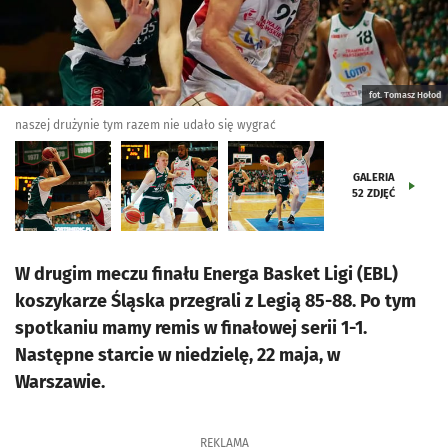
fot. Tomasz Hołod
naszej drużynie tym razem nie udało się wygrać
GALERIA
52
ZDJĘĆ
W drugim meczu finału Energa Basket Ligi (EBL)
koszykarze Śląska przegrali z Legią 85-88. Po tym
spotkaniu mamy remis w finałowej serii 1-1.
Następne starcie w niedzielę, 22 maja, w
Warszawie.
REKLAMA