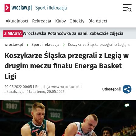
Serwis informacyjny wroclaw.pl podserwis: Sport i rekreacja
Menu
Aktualności
Rekreacja
Kluby
Obiekty
Dla dzieci
Z MIASTA
Wrocławska Potańcówka za nami. Zobaczcie zdjęcia
wroclaw.pl
Sport i rekreacja
Koszykarze Śląska przegrali z Legią w dr
Koszykarze Śląska przegrali z Legią w
drugim meczu finału Energa Basket
Ligi
Data publikacji:
Autor:
20.05.2022 00:05 |
Redakcja www.wroclaw.pl
|
artykuł
Udostępnij
aktualizacja:
4 lata temu, 20.05.2022
Kliknij, aby zobaczyć galerię