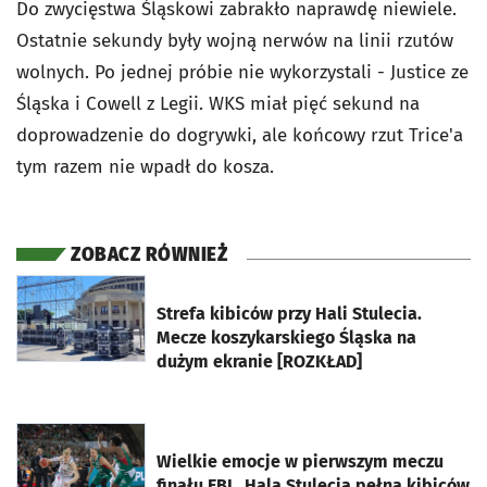
Do zwycięstwa Śląskowi zabrakło naprawdę niewiele.
Ostatnie
sekundy były wojną nerwów na linii rzutów
wolnych. Po jednej próbie nie wykorzystali
- Justice ze
Śląska i Cowell z Legii. WKS
miał pięć sekund na
doprowadzenie do dogrywki, ale końcowy rzut Trice'a
tym razem nie wpadł do kosza.
ZOBACZ RÓWNIEŻ
otworzy się w nowej karcie
Strefa kibiców przy Hali Stulecia.
Mecze koszykarskiego Śląska na
dużym ekranie [ROZKŁAD]
otworzy się w nowej karcie
Wielkie emocje w pierwszym meczu
finału EBL. Hala Stulecia pełna kibiców