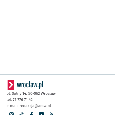
pl. Solny 14,
50-062
Wrocław
tel. 71 776 71 42
e-mail:
redakcja@araw.pl