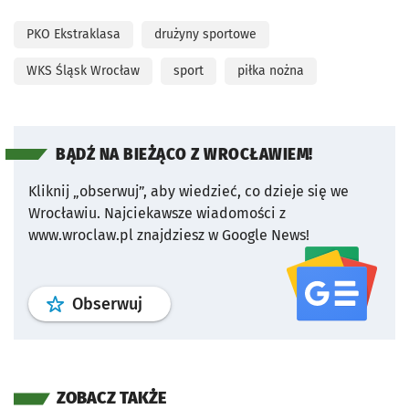
PKO Ekstraklasa
drużyny sportowe
WKS Śląsk Wrocław
sport
piłka nożna
BĄDŹ NA BIEŻĄCO Z WROCŁAWIEM!
Kliknij „obserwuj”, aby wiedzieć, co dzieje się we
Wrocławiu.
Najciekawsze wiadomości z
www.wroclaw.pl znajdziesz w Google News!
profil
google news
serwisu wroclaw
Obserwuj
ZOBACZ TAKŻE