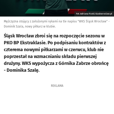
Fot. Adriana Ficek/slaskwroclaw.pl
Mężczyzna stojący z założonymi rękami na tle napisu "WKS Śląsk Wrocław" -
Dominik Szala, nowy piłkarz w klubie.
Śląsk Wrocław zbroi się na rozpoczęcie sezonu w
PKO BP Ekstraklasie. Po podpisaniu kontraktów z
czterema nowymi piłkarzami w czerwcu, klub nie
poprzestał na wzmacnianiu składu pierwszej
drużyny. WKS wypożycza z Górnika Zabrze obrońcę
- Dominika Szalę.
REKLAMA