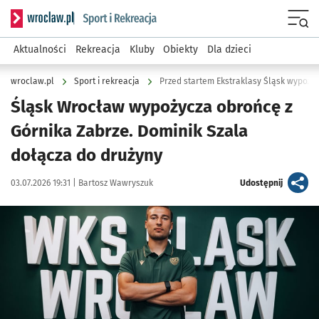
Serwis informacyjny wroclaw.pl podserwis: Sport i rekreacja
Menu
Aktualności
Rekreacja
Kluby
Obiekty
Dla dzieci
wroclaw.pl
Sport i rekreacja
Przed startem Ekstraklasy Śląsk wypoży
Śląsk Wrocław wypożycza obrońcę z
Górnika Zabrze. Dominik Szala
dołącza do drużyny
Data publikacji:
Autor:
artykuł
03.07.2026 19:31 |
Bartosz Wawryszuk
Udostępnij
Kliknij, aby powiększyć