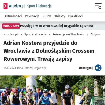
Serwis informacyjny wroclaw.pl podserwis: Sport i rekreacja
Menu
Aktualności
Rekreacja
Kluby
Obiekty
Dla dzieci
WROCŁAW
Przysięga w 10 Wrocławskiej Brygadzie Łączności
wroclaw.pl
Sport i rekreacja
Rekreacja we Wrocławiu
Aktywnie w
Adrian Kostera przyjedzie do
Wrocławia z Dolnośląskim Crossem
Rowerowym. Trwają zapisy
Data publikacji:
Autor:
artykuł
15.10.2023 14:53 |
Błażej Organisty
Udostępnij
Kliknij, aby powiększyć