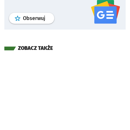
profil
google news
serwisu wroclaw
Obserwuj
ZOBACZ TAKŻE