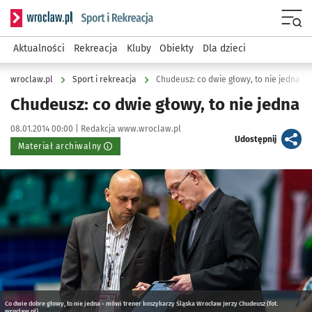
Serwis informacyjny wroclaw.pl podserwis: Sport i rekreacja
Menu
Aktualności
Rekreacja
Kluby
Obiekty
Dla dzieci
wroclaw.pl
Sport i rekreacja
Chudeusz: co dwie głowy, to nie jedna
Chudeusz: co dwie głowy, to nie jedna
Data publikacji:
Autor:
08.01.2014 00:00 |
Redakcja www.wroclaw.pl
artykuł
Udostępnij
Materiał archiwalny
Kliknij, aby powiększyć
Co dwie dobre głowy, to nie jedna - mówi trener koszykarzy Śląska Wrocław Jerzy Chudeusz (fot.
wroclaw.pl)