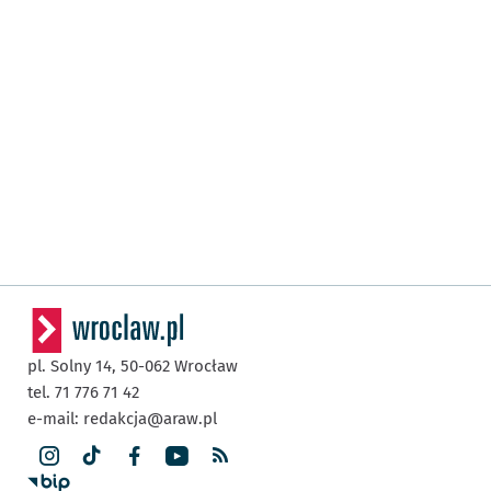
pl. Solny 14,
50-062
Wrocław
tel. 71 776 71 42
e-mail:
redakcja@araw.pl