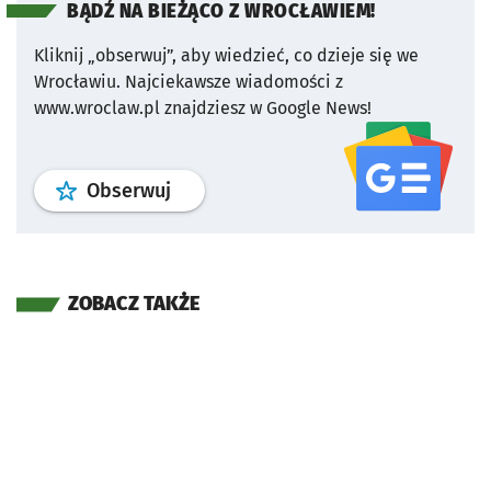
BĄDŹ NA BIEŻĄCO Z WROCŁAWIEM!
Kliknij „obserwuj”, aby wiedzieć, co dzieje się we
Wrocławiu.
Najciekawsze wiadomości z
www.wroclaw.pl znajdziesz w Google News!
profil
google news
serwisu wroclaw
Obserwuj
ZOBACZ TAKŻE