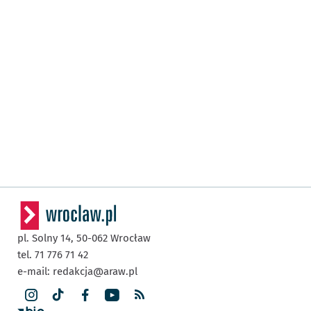
pl. Solny 14,
50-062
Wrocław
tel. 71 776 71 42
e-mail:
redakcja@araw.pl