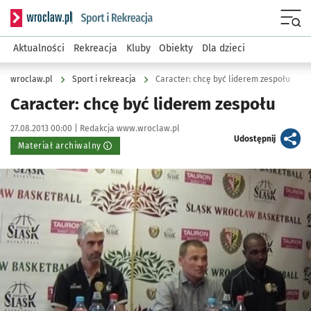
Serwis informacyjny wroclaw.pl podserwis: Sport i rekreacja
Menu
Aktualności
Rekreacja
Kluby
Obiekty
Dla dzieci
wroclaw.pl
Sport i rekreacja
Caracter: chcę być liderem zespołu
Caracter: chcę być liderem zespołu
Data publikacji:
Autor:
27.08.2013 00:00 |
Redakcja www.wroclaw.pl
artykuł
Udostępnij
Materiał archiwalny
Kliknij, aby powiększyć