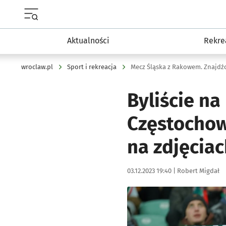
Menu główne portalu wroclaw.pl
Aktualności
Rekre
wroclaw.pl
Sport i rekreacja
Mecz Śląska z Rakowem. Znajdźci
Byliście n
Częstochow
na zdjęciac
Data publikacji:
Autor:
03.12.2023 19:40 |
Robert Migdał
Kliknij, aby zobaczyć galer