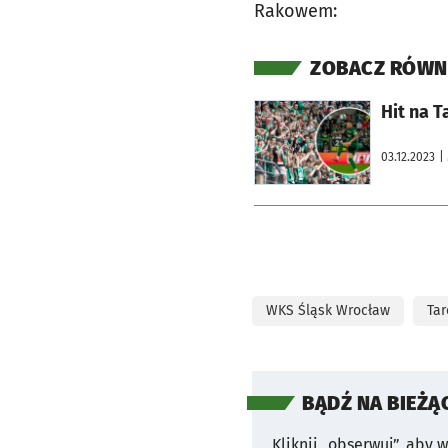
Rakowem:
ZOBACZ RÓWN
otworzy się w nowej karcie
Hit na 
03.12.2023
|
WKS Śląsk Wrocław
Tar
BĄDŹ NA BIEŻĄ
Kliknij „obserwuj”, aby 