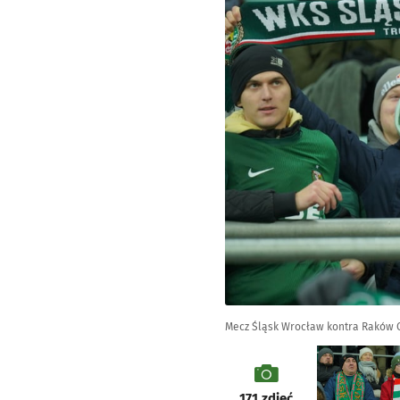
Mecz Śląsk Wrocław kontra Raków Cz
galeria
171
zdjęć