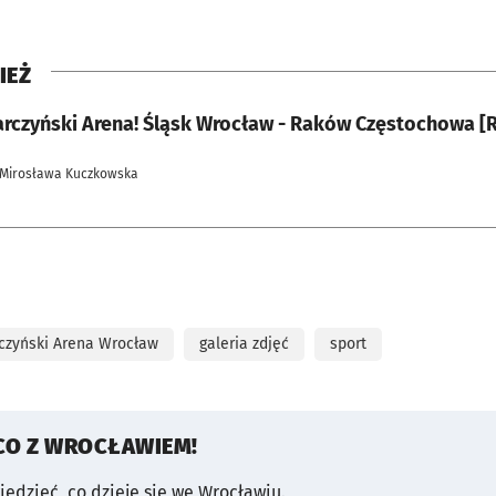
IEŻ
Tarczyński Arena! Śląsk Wrocław - Raków Częstochowa [R
 Mirosława Kuczkowska
czyński Arena Wrocław
galeria zdjęć
sport
CO Z WROCŁAWIEM!
wiedzieć, co dzieje się we Wrocławiu.