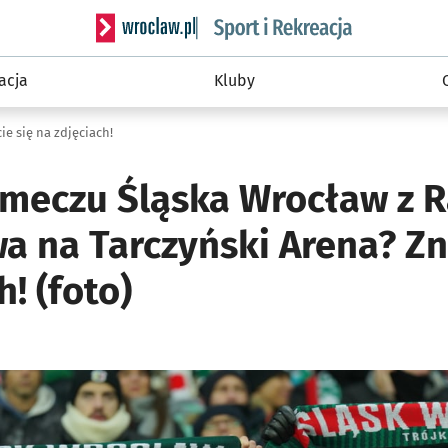
Serwis informacyjny wroclaw.pl podserwis: Sport 
acja
Kluby
e się na zdjęciach!
a meczu Śląska Wrocław z
a na Tarczyński Arena? Zn
h! (foto)
ię