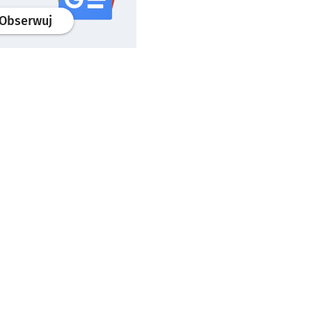
profil
google news
serwisu wroclaw.pl
Obserwuj