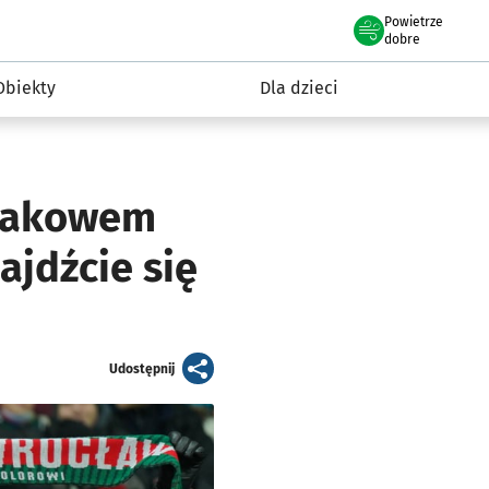
Powietrze
we Wrocławiu
i rekreacja
dobre
Obiekty
Dla dzieci
 Rakowem
ajdźcie się
artykuł
Udostępnij