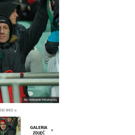
fot. Oleksandr Poliakovsky
liki WKS-u
GALERIA
ZDJĘĆ