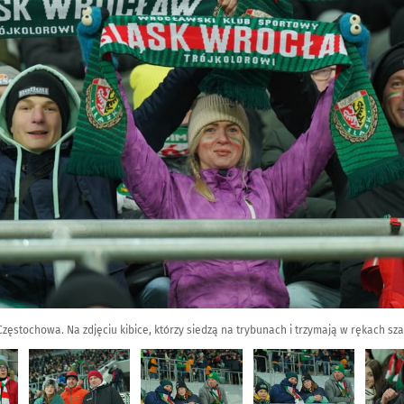
ęstochowa. Na zdjęciu kibice, którzy siedzą na trybunach i trzymają w rękach sza