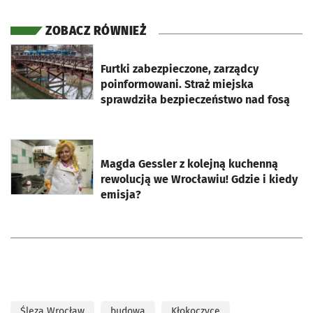
ZOBACZ RÓWNIEŻ
otworzy się w nowej karcie
Furtki zabezpieczone, zarządcy
poinformowani. Straż miejska
sprawdziła bezpieczeństwo nad fosą
otworzy się w nowej karcie
Magda Gessler z kolejną kuchenną
rewolucją we Wrocławiu! Gdzie i kiedy
emisja?
Ślęza Wrocław
budowa
Kłokoczyce