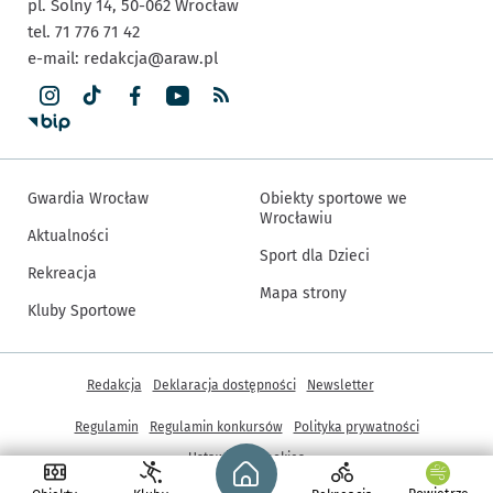
pl. Solny 14,
50-062
Wrocław
tel. 71 776 71 42
e-mail:
redakcja@araw.pl
Gwardia Wrocław
Obiekty sportowe we
Wrocławiu
Aktualności
Sport dla Dzieci
Rekreacja
Mapa strony
Kluby Sportowe
Inne informacje
Redakcja
Deklaracja dostępności
Newsletter
Regulamin
Regulamin konkursów
Polityka prywatności
Strona główna - wroclaw.pl
Ustawienia cookies