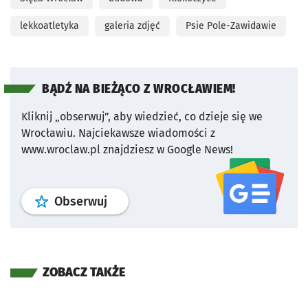
lekkoatletyka
galeria zdjęć
Psie Pole-Zawidawie
BĄDŹ NA BIEŻĄCO Z WROCŁAWIEM!
Kliknij „obserwuj”, aby wiedzieć, co dzieje się we
Wrocławiu.
Najciekawsze wiadomości z
www.wroclaw.pl znajdziesz w Google News!
profil
google news
serwisu wroclaw
Obserwuj
ZOBACZ TAKŻE