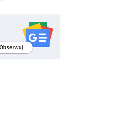
profil
google news
serwisu wroclaw.pl
Obserwuj