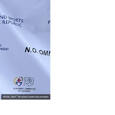
WKSN „ŚWIT” Wrocław/materiały prasowe