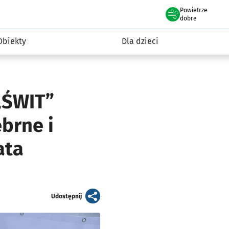
Powietrze
we Wrocławiu
i rekreacja
dobre
Obiekty
Dla dzieci
„ŚWIT”
brne i
ata
artykuł
Udostępnij