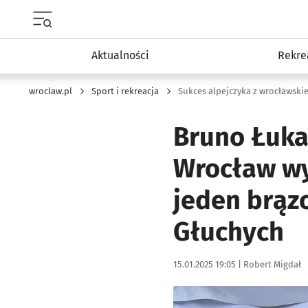
Menu główne portalu wroclaw.pl
Aktualności
Rekre
wroclaw.pl
Sport i rekreacja
Sukces alpejczyka z wrocławskie
Bruno Łuka
Wrocław wy
jeden brąz
Głuchych
Data publikacji:
Autor:
15.01.2025 19:05 |
Robert Migdał
Kliknij, aby powiększyć