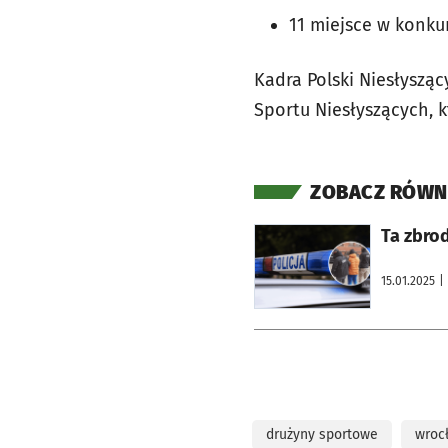
11 miejsce w konku
Kadra Polski Niesłysząc
Sportu Niesłyszących, k
ZOBACZ RÓWN
otworzy się w nowej karcie
Ta zbrod
15.01.2025
|
drużyny sportowe
wroc