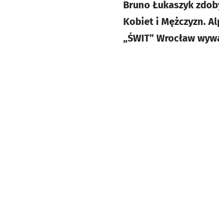
Bruno Łukaszyk zdoby
Kobiet i Mężczyzn. A
„ŚWIT” Wrocław wywalc