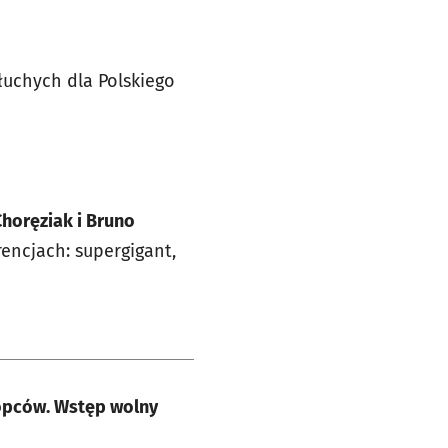
łuchych dla Polskiego
Choręziak i Bruno
rencjach: supergigant,
łopców. Wstęp wolny