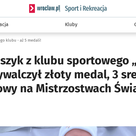
Serwis informacyjny wroclaw.pl podserwis: Sport 
acja
Kluby
go klubu - aż 5 medali!
szyk z klubu sportowego 
walczył złoty medal, 3 sre
owy na Mistrzostwach Świ