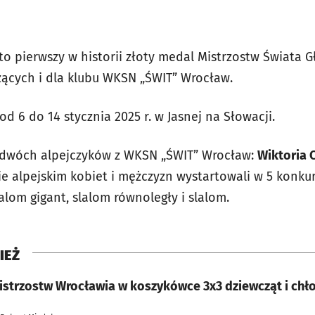
to pierwszy w historii złoty medal Mistrzostw Świata G
zących i dla klubu WKSN „ŚWIT” Wrocław.
od 6 do 14 stycznia 2025 r. w Jasnej na Słowacji.
 dwóch alpejczyków z WKSN „ŚWIT” Wrocław:
Wiktoria 
ie alpejskim kobiet i mężczyzn wystartowali w 5 konku
alom gigant, slalom równoległy i slalom.
IEŻ
Mistrzostw Wrocławia w koszykówce 3x3 dziewcząt i ch