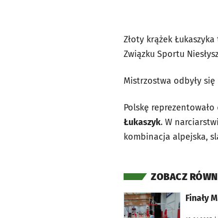
Złoty krążek Łukaszyka 
Związku Sportu Niesłys
Mistrzostwa odbyły się 
Polskę reprezentowało
Łukaszyk
. W narciarstw
kombinacja alpejska, sl
ZOBACZ RÓWN
otworzy się w nowej karcie
Finały 