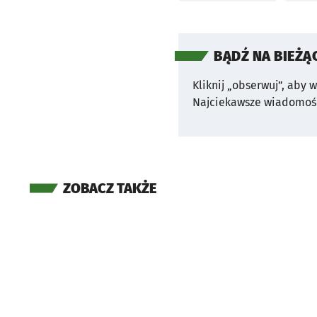
BĄDŹ NA BIEŻĄ
Kliknij „obserwuj”, aby 
Najciekawsze wiadomośc
ZOBACZ TAKŻE