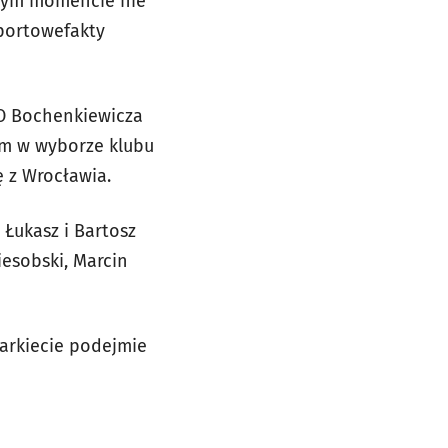
w tym momencie nie
Sportowefakty
. O Bochenkiewicza
wym w wyborze klubu
 z Wrocławia.
 Łukasz i Bartosz
iesobski, Marcin
arkiecie podejmie