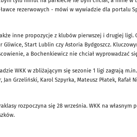
łbym tylu minut na parkiecie ile bym chciał, a mnie 
a ławce rezerwowych - mówi w wywiadzie dla portalu 
także inne propozycje z klubów pierwszej i drugiej ligi
uor Gliwice, Start Lublin czy Astoria Bydgoszcz. Kluczo
scowienie, a Bochenkiewicz nie chciał wyprowadzać się
dzie WKK w zbliżającym się sezonie 1 ligi zagrają m.in.
, Jan Grzeliński, Karol Szpyrka, Mateusz Płatek, Rafał N
raklasy rozpoczyna się 28 września. WKK na własnym p
szków.