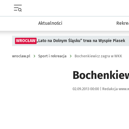
Menu główne portalu wroclaw.pl
Aktualności
Rekre
WROCŁAW
„Lato na Dolnym Śląsku” trwa na Wyspie Piasek
wroclaw.pl
Sport i rekreacja
Bochenkiewicz zagra w WKK
Bochenkiew
Data publikacji:
Autor:
02.09.2013 00:00 |
Redakcja www.w
Kliknij, aby powiększyć