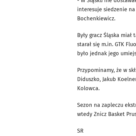
- W Śląsku nie dostawa
interesuje siedzenie n
Bochenkiewicz.
Były gracz Śląska miał 
starał się m.in. GTK Fl
było jednak jego umiej
Przypominamy, że w skła
Diduszko, Jakub Koelner
Kolowca.
Sezon na zapleczu ekst
wtedy Znicz Basket Pru
SR