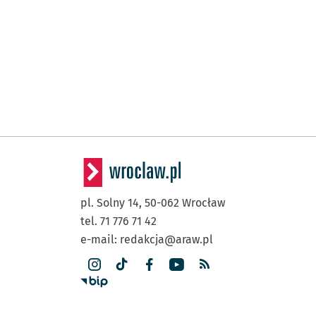
pl. Solny 14,
50-062
Wrocław
tel. 71 776 71 42
e-mail:
redakcja@araw.pl