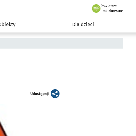
Powietrze
we Wrocławiu
i rekreacja
umiarkowane
Obiekty
Dla dzieci
artykuł
Udostępnij