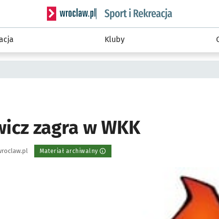
Serwis informacyjny wroclaw.pl podserwis: Sport 
acja
Kluby
icz zagra w WKK
roclaw.pl
Materiał archiwalny