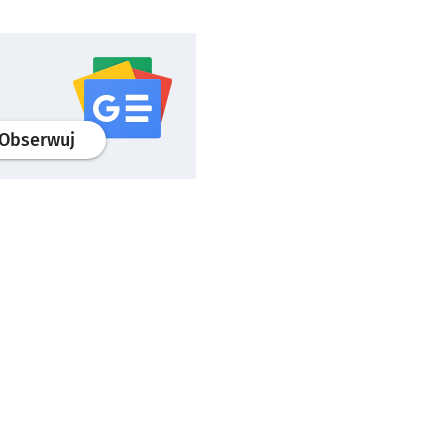
profil
google news
serwisu wroclaw.pl
Obserwuj