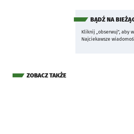
BĄDŹ NA BIEŻĄ
Kliknij „obserwuj”, aby 
Najciekawsze wiadomośc
ZOBACZ TAKŻE