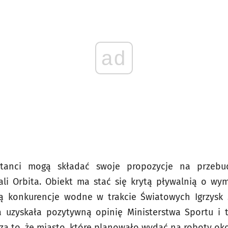
ad
ktanci mogą składać swoje propozycje na przebu
li Orbita. Obiekt ma stać się krytą pływalnią o wym
dą konkurencje wodne w trakcie Światowych Igrzysk
 uzyskała pozytywną opinię Ministerstwa Sportu i t
za to, że miasto, które planowało wydać na roboty oko