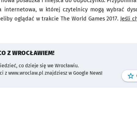
 nowa posadzka i miejsca do odpoczynku. Przypominam
 internetowa, w której czytelnicy mogą wybrać dyscy
cieliby oglądać w trakcie The World Games 2017.
Jeśli 
CO Z WROCŁAWIEM!
wiedzieć, co dzieje się we Wrocławiu.
i z www.wroclaw.pl znajdziesz w Google News!