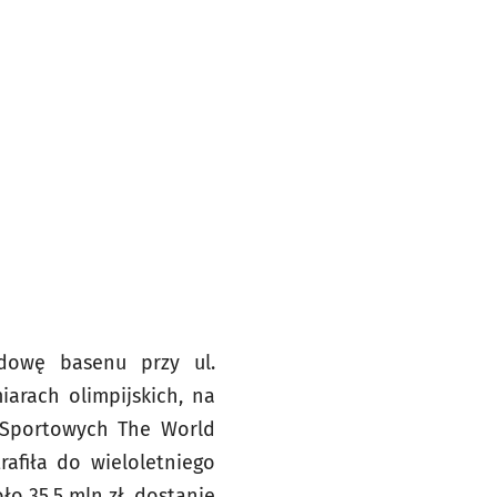
dowę basenu przy ul.
iarach olimpijskich, na
 Sportowych The World
rafiła do wieloletniego
ło 35,5 mln zł, dostanie