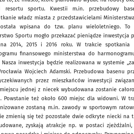
resortu sportu. Kwestii m.in. przebudowy ba
kanie władz miasta z przedstawicielami Ministerstw
stała wpisana do tzw. planu wieloletniego. To k
erstwo Sportu mogło przekazać pieniądze inwestycja
a 2014, 2015 i 2016 roku. W trakcie spotkania 
gramu finansowego ministerstwa do harmonogramu 
 Nasza inwestycja będzie realizowana w systemie „z
rocławia Wojciech Adamski. Przebudowa basenu przy
yczekiwanych przez mieszkańców inwestycji związa
miejscu jednej z niecek wybudowana zostanie całoro
h. Powstanie też około 600 miejsc dla widowni. W t
anizowane zostaną m.in. zawody w sportowym ratow
 zmienią się też pozostałe dwie odkryte niecki na 
dowane, zyskają atrakcje np. w postaci zjeżdżalni