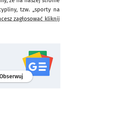
y, że na naszej stronie
pliny, tzw. „sporty na
chcesz zagłosować kliknij
profil
google news
serwisu wroclaw.pl
Obserwuj