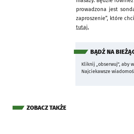
masaży. Będzie również
prowadzona jest sonda
zaproszenie”, które ch
tutaj.
BĄDŹ NA BIEŻĄ
Kliknij „obserwuj”, aby 
Najciekawsze wiadomośc
ZOBACZ TAKŻE