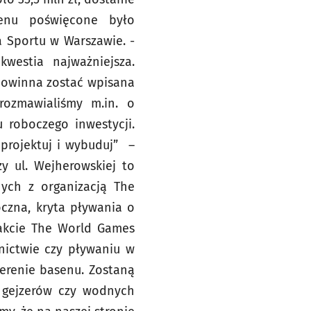
senu poświęcone było
a Sportu w Warszawie. -
westia najważniejsza.
 powinna zostać wpisana
rozmawialiśmy m.in. o
roboczego inwestycji.
aprojektuj i wybuduj” –
 ul. Wejherowskiej to
nych z organizacją The
czna, kryta pływania o
rakcie The World Games
nictwie czy pływaniu w
terenie basenu. Zostaną
, gejzerów czy wodnych