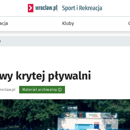
Serwis informacyjny wroclaw.pl podserwis: Sport 
acja
Kluby
o
wy krytej pływalni
roclaw.pl
Materiał archiwalny