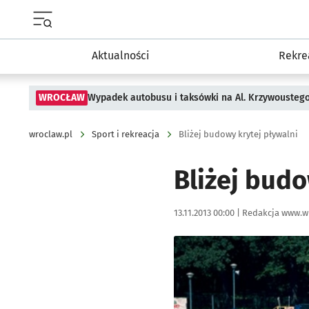
Menu główne portalu wroclaw.pl
Aktualności
Rekre
WROCŁAW
Wypadek autobusu i taksówki na Al. Krzywousteg
wroclaw.pl
Sport i rekreacja
Bliżej budowy krytej pływalni
Bliżej budo
Data publikacji:
Autor:
13.11.2013 00:00 |
Redakcja www.w
Kliknij, aby powiększyć