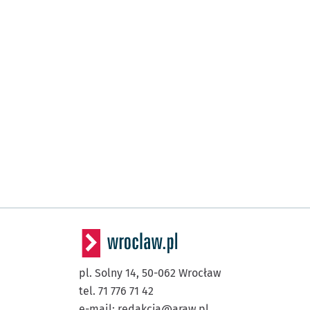
pl. Solny 14,
50-062
Wrocław
tel. 71 776 71 42
e-mail:
redakcja@araw.pl