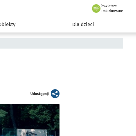
Powietrze
we Wrocławiu
i rekreacja
umiarkowane
Obiekty
Dla dzieci
artykuł
Udostępnij