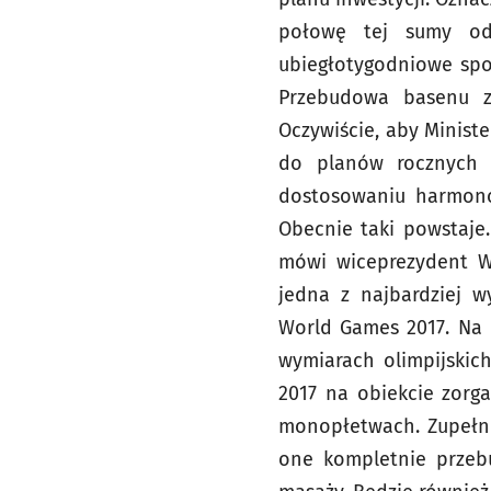
połowę tej sumy od 
ubiegłotygodniowe spot
Przebudowa basenu zo
Oczywiście, aby Minist
do planów rocznych n
dostosowaniu harmono
Obecnie taki powstaje.
mówi wiceprezydent W
jedna z najbardziej w
World Games 2017. Na 
wymiarach olimpijskic
2017 na obiekcie zorg
monopłetwach. Zupełnie
one kompletnie przebu