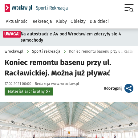
Serwis informacyjny wroclaw.pl podserwis: Sport i rekreacja
Menu
Aktualności
Rekreacja
Kluby
Obiekty
Dla dzieci
UWAGA!
Na autostradzie A4 pod Wrocławiem zderzyły się 4
samochody
wroclaw.pl
Sport i rekreacja
Koniec remontu basenu przy ul. Racławic
Koniec remontu basenu przy ul.
Racławickiej. Można już pływać
Data publikacji:
Autor:
17.02.2021 00:00 |
Redakcja www.wroclaw.pl
artykuł
Udostępnij
Materiał archiwalny
Kliknij, aby powiększyć