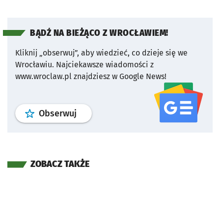
BĄDŹ NA BIEŻĄCO Z WROCŁAWIEM!
Kliknij „obserwuj”, aby wiedzieć, co dzieje się we
Wrocławiu.
Najciekawsze wiadomości z
www.wroclaw.pl znajdziesz w Google News!
profil
google news
serwisu wroclaw
Obserwuj
ZOBACZ TAKŻE