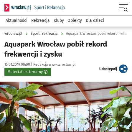
Serwis informacyjny wroclaw.pl podserwis: Sport i rekreacja
Menu
Aktualności
Rekreacja
Kluby
Obiekty
Dla dzieci
wroclaw.pl
Sport i rekreacja
Aquapark Wrocław pobił rekord frekwencj
Aquapark Wrocław pobił rekord
frekwencji i zysku
Data publikacji:
Autor:
15.01.2019 00:00 |
Redakcja www.wroclaw.pl
artykuł
Udostępnij
Materiał archiwalny
Kliknij, aby powiększyć