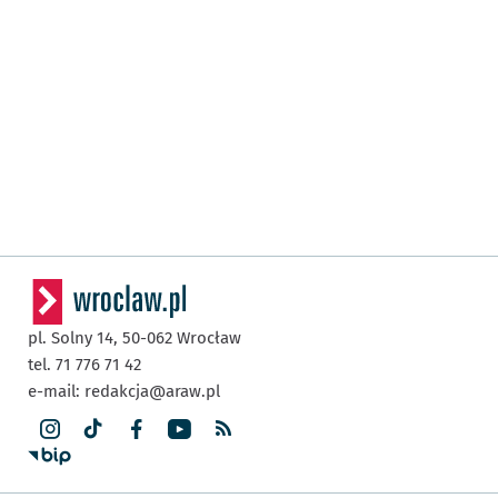
pl. Solny 14,
50-062
Wrocław
tel. 71 776 71 42
e-mail:
redakcja@araw.pl