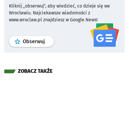
Kliknij „obserwuj”, aby wiedzieć, co dzieje się we
Wrocławiu.
Najciekawsze wiadomości z
www.wroclaw.pl znajdziesz w Google News!
profil
google news
serwisu wroclaw
Obserwuj
ZOBACZ TAKŻE