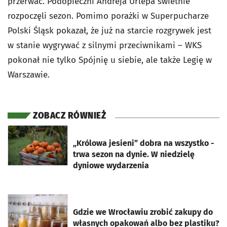
przerwać. Podopieczni Andreja Urlepa świetnie
rozpoczęli sezon. Pomimo porażki w Superpucharze
Polski Śląsk pokazał, że już na starcie rozgrywek jest
w stanie wygrywać z silnymi przeciwnikami – WKS
pokonał nie tylko Spójnię u siebie, ale także Legię w
Warszawie.
ZOBACZ RÓWNIEŻ
otworzy się w nowej karcie
„Królowa jesieni” dobra na wszystko -
trwa sezon na dynie. W niedzielę
dyniowe wydarzenia
otworzy się w nowej karcie
Gdzie we Wrocławiu zrobić zakupy do
własnych opakowań albo bez plastiku?