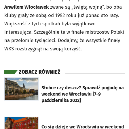
Anwilem Włocławek
zwane są „świętą wojną”, bo oba
kluby grały ze sobą od 1992 roku już ponad sto razy.
Większość z tych spotkań była wyjątkowo
interesująca. Szczególnie te w finale mistrzostw Polski
na przełomie tysiącleci. Dodajmy, że wszystkie finały
WKS rozstrzygnął na swoją korzyść.
ZOBACZ RÓWNIEŻ
otworzy się w nowej karcie
Słońce czy deszcz? Sprawdź pogodę na
weekend we Wrocławiu [7-9
października 2022]
otworzy się w nowej karcie
Co się dzieje we Wrocławiu w weekend