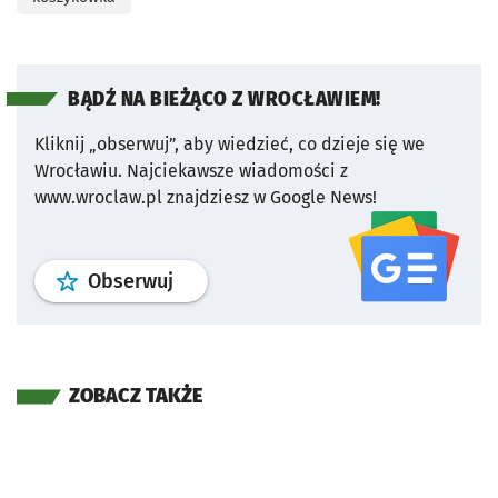
BĄDŹ NA BIEŻĄCO Z WROCŁAWIEM!
Kliknij „obserwuj”, aby wiedzieć, co dzieje się we
Wrocławiu.
Najciekawsze wiadomości z
www.wroclaw.pl znajdziesz w Google News!
profil
google news
serwisu wroclaw
Obserwuj
ZOBACZ TAKŻE