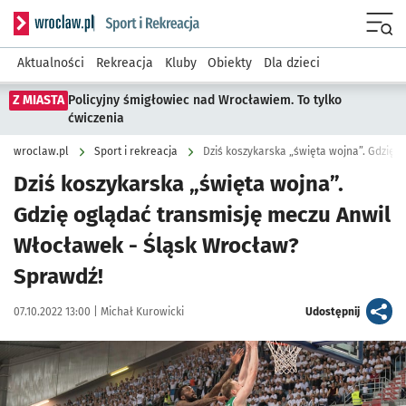
Serwis informacyjny wroclaw.pl podserwis: Sport i rekreacja
Menu
Aktualności
Rekreacja
Kluby
Obiekty
Dla dzieci
Z MIASTA
Policyjny śmigłowiec nad Wrocławiem. To tylko
ćwiczenia
wroclaw.pl
Sport i rekreacja
Dziś koszykarska „święta wojna”.
Gdzię oglądać transmisję meczu Anwil
Włocławek - Śląsk Wrocław?
Sprawdź!
Data publikacji:
Autor:
artykuł
07.10.2022 13:00 |
Michał Kurowicki
Udostępnij
Kliknij, aby powiększyć