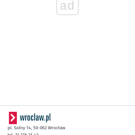
ad
pl. Solny 14,
50-062
Wrocław