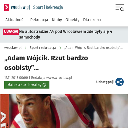
Serwis informacyjny wroclaw.pl podserwis: Sport i rekreacja
Menu
Aktualności
Rekreacja
Kluby
Obiekty
Dla dzieci
UWAGA!
Na autostradzie A4 pod Wrocławiem zderzyły się 4
samochody
wroclaw.pl
Sport i rekreacja
„Adam Wójcik. Rzut bardzo osobisty”…
„Adam Wójcik. Rzut bardzo
osobisty”…
Data publikacji:
Autor:
17.11.2013 00:00 |
Redakcja www.wroclaw.pl
artykuł
Udostępnij
Materiał archiwalny
Kliknij, aby powiększyć