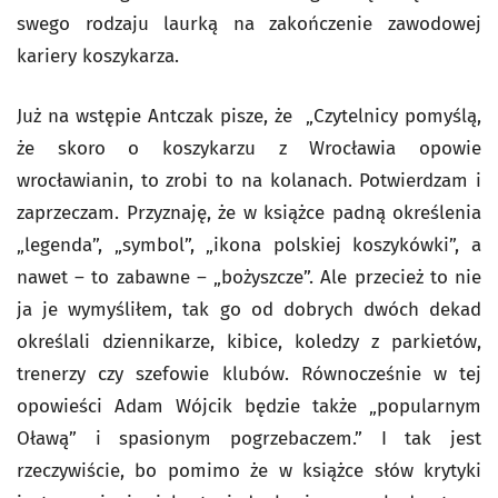
swego rodzaju laurką na zakończenie zawodowej
kariery koszykarza.
Już na wstępie Antczak pisze, że „Czytelnicy pomyślą,
że skoro o koszykarzu z Wrocławia opowie
wrocławianin, to zrobi to na kolanach. Potwierdzam i
zaprzeczam. Przyznaję, że w książce padną określenia
„legenda”, „symbol”, „ikona polskiej koszykówki”, a
nawet – to zabawne – „bożyszcze”. Ale przecież to nie
ja je wymyśliłem, tak go od dobrych dwóch dekad
określali dziennikarze, kibice, koledzy z parkietów,
trenerzy czy szefowie klubów. Równocześnie w tej
opowieści Adam Wójcik będzie także „popularnym
Oławą” i spasionym pogrzebaczem.” I tak jest
rzeczywiście, bo pomimo że w książce słów krytyki