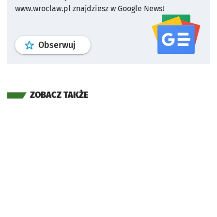
www.wroclaw.pl znajdziesz w Google News!
profil
google news
serwisu wroclaw
Obserwuj
ZOBACZ TAKŻE