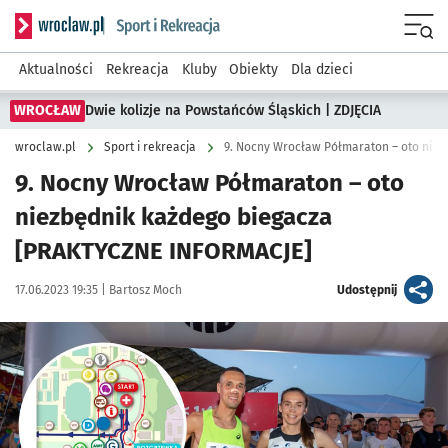
Serwis informacyjny wroclaw.pl podserwis: Sport i rekreacja
Menu
Aktualności
Rekreacja
Kluby
Obiekty
Dla dzieci
WROCŁAW
Dwie kolizje na Powstańców Śląskich | ZDJĘCIA
wroclaw.pl
Sport i rekreacja
9. Nocny Wrocław Półmaraton – oto
niezbędnik każdego biegacza
[PRAKTYCZNE INFORMACJE]
Data publikacji:
Autor:
artykuł
17.06.2023 19:35 |
Bartosz Moch
Udostępnij
Kliknij, aby powiększyć