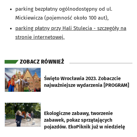
parking bezpłatny ogólnodostępny od ul.
Mickiewicza (pojemność około 100 aut),
parking płatny przy Hali Stulecia - szczegóły na
stronie internetowej.
ZOBACZ RÓWNIEŻ
otworzy się w nowej karcie
Święto Wrocławia 2023. Zobaczcie
najważniejsze wydarzenia [PROGRAM]
otworzy się w nowej karcie
Ekologiczne zabawy, tworzenie
zabawek, pokaz sprzątających
pojazdów. EkoPiknik już w niedzielę