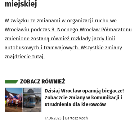
miejskiej
W związku ze zmianami w organizacji ruchu we
Wrocławiu podczas 9. Nocnego Wrocław Półmaratonu
zmienione zostaną również rozkłady jazdy linii
autobusowych i tramwajowych. Wszystkie zmiany
znajdziecie tutaj.
ZOBACZ RÓWNIEŻ
otworzy się w nowej karcie
Dzisiaj Wrocław opanują biegacze!
Zobaczcie zmiany w komunikacji i
utrudnienia dla kierowców
17.06.2023
| Bartosz Moch