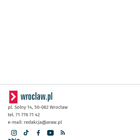
pl. Solny 14,
50-062
Wrocław
tel. 71 776 71 42
e-mail:
redakcja@araw.pl