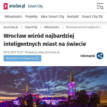
Serwis informacyjny wroclaw.pl podserwis: SmartCity
Menu
Aktualności
Projekty
Idea Smart City
Kontakt
Smart City EN
wroclaw.pl
SmartCity
Aktualności
Wrocław wśród najbardziej inte
Wrocław wśród najbardziej
inteligentnych miast na świecie
Data publikacji:
Autor:
05.12.2017 12:57 |
Redakcja www.wroclaw.pl
artykuł
Udostępnij
Materiał archiwalny
Kliknij, aby powiększyć