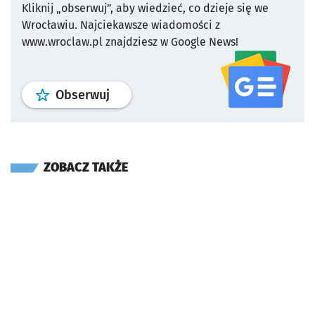
Kliknij „obserwuj”, aby wiedzieć, co dzieje się we
Wrocławiu.
Najciekawsze wiadomości z
www.wroclaw.pl znajdziesz w Google News!
profil
google news
serwisu wroclaw
Obserwuj
ZOBACZ TAKŻE