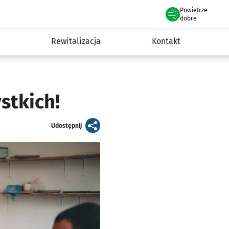
Powietrze
we Wrocławiu
awia
dobre
Rewitalizacja
Kontakt
stkich!
artykuł
Udostępnij