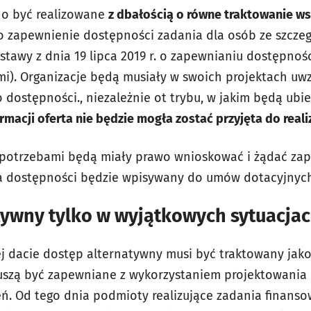
no być realizowane
z dbałością o równe traktowanie ws
o zapewnienie dostępności zadania dla osób ze szcze
ustawy z dnia 19 lipca 2019 r. o zapewnianiu dostępno
i). Organizacje będą musiały w swoich projektach uwz
ostępności., niezależnie ot trybu, w jakim będą ubieg
rmacji oferta nie będzie mogła zostać przyjęta do realiz
 potrzebami będą miały prawo wnioskować i żądać zap
 dostępności będzie wpisywany do umów dotacyjnych
tywny tylko w wyjątkowych sytuacja
j dacie dostęp alternatywny musi być traktowany jak
uszą być zapewniane z wykorzystaniem projektowania 
ń. Od tego dnia podmioty realizujące zadania finans