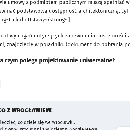
wie umowy z podmiotem publicznym muszą spełniać w
zapewniać podstawową dostępność architektoniczną, cyf
ng~Link do Ustawy~/strong~.]
temat wymagań dotyczących zapewnienia dostępności z
i, znajdziecie w poradniku (dokument do pobrania pon
a czym polega projektowanie uniwersalne?
CO Z WROCŁAWIEM!
wiedzieć, co dzieje się we Wrocławiu.
i z www.wroclaw.pl znajdziesz w Google News!