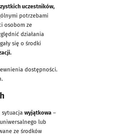
zystkich uczestników,
gólnymi potrzebami
ści osobom ze
ględnić działania
ały się o środki
acji.
ewnienia dostępności.
.
ch
o sytuacja
wyjątkowa
–
uniwersalnego lub
owane ze środków