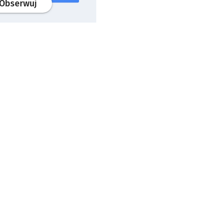
profil
google news
serwisu wroclaw.pl
Obserwuj