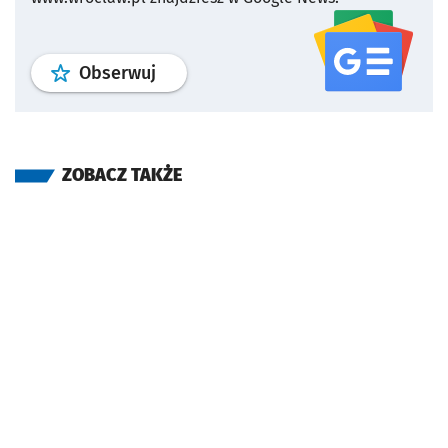
profil
google news
serwisu wroclaw
Obserwuj
ZOBACZ TAKŻE