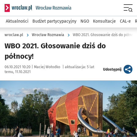
Serwis informacyjny wroclaw.pl podserwis: Rozmawia
Menu
Aktualności
Budżet partycypacyjny
NGO
Konsultacje
CAL-e
R
wroclaw.pl
Wrocław Rozmawia
WBO 2021. Głosowanie dziś do północy
WBO 2021. Głosowanie dziś do
północy!
Data publikacji:
Autor:
06.10.2021 10:20 |
Maciej Wołodko
|
aktualizacja:
5 lat
artykuł
Udostępnij
temu, 11.10.2021
Kliknij, aby powiększyć