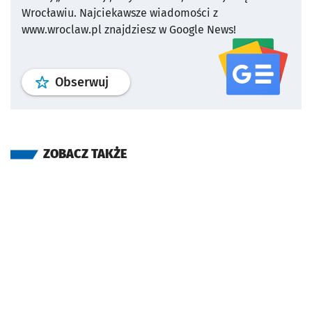
Wrocławiu.
Najciekawsze wiadomości z
www.wroclaw.pl znajdziesz w Google News!
profil
google news
serwisu wroclaw
Obserwuj
ZOBACZ TAKŻE