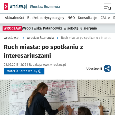
Serwis informacyjny wroclaw.pl podserwis: Rozmawia
Menu
Aktualności
Budżet partycypacyjny
NGO
Konsultacje
CAL-e
R
WROCŁAW
Wrocławska Potańcówka w sobotę, 8 sierpnia
wroclaw.pl
Wrocław Rozmawia
Ruch miasta: po spotkaniu z interesar
Ruch miasta: po spotkaniu z
interesariuszami
Data publikacji:
Autor:
28.05.2018 12:05 |
Redakcja www.wroclaw.pl
artykuł
Udostępnij
Materiał archiwalny
Kliknij, aby powiększyć