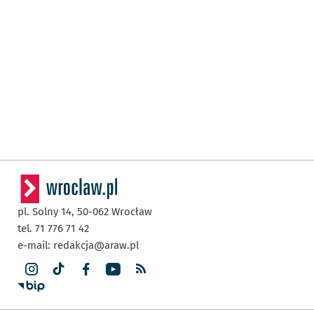
pl. Solny 14,
50-062
Wrocław
tel. 71 776 71 42
e-mail:
redakcja@araw.pl