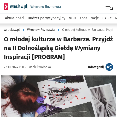
Serwis informacyjny wroclaw.pl podserwis: Rozmawia
Menu
Aktualności
Budżet partycypacyjny
NGO
Konsultacje
CAL-e
R
wroclaw.pl
Wrocław Rozmawia
O młodej kulturze w Barbarze. Przyjdź
na II Dolnośląską Giełdę Wymiany
Inspiracji [PROGRAM]
Data publikacji:
Autor:
artykuł
22.10.2024 11:03 |
Maciej Wołodko
Udostępnij
Kliknij, aby powiększyć