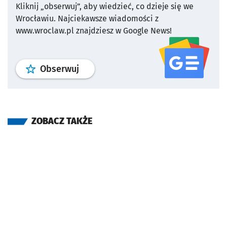
Kliknij „obserwuj”, aby wiedzieć, co dzieje się we
Wrocławiu.
Najciekawsze wiadomości z
www.wroclaw.pl znajdziesz w Google News!
profil
google news
serwisu wroclaw
Obserwuj
ZOBACZ TAKŻE