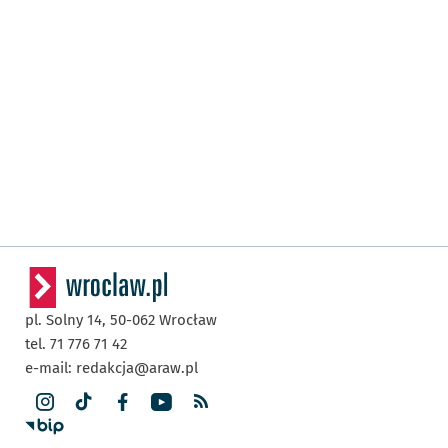
pl. Solny 14,
50-062
Wrocław
tel. 71 776 71 42
e-mail:
redakcja@araw.pl