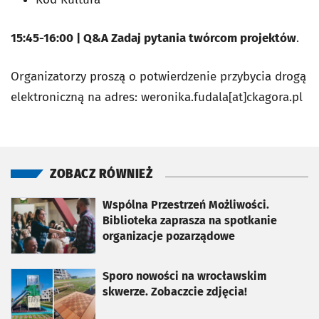
15:45-16:00 | Q&A Zadaj pytania twórcom projektów
.
Organizatorzy proszą o potwierdzenie przybycia drogą
elektroniczną na adres: weronika.fudala[at]ckagora.pl
ZOBACZ RÓWNIEŻ
otworzy się w nowej karcie
Wspólna Przestrzeń Możliwości.
Biblioteka zaprasza na spotkanie
organizacje pozarządowe
otworzy się w nowej karcie
Sporo nowości na wrocławskim
skwerze. Zobaczcie zdjęcia!