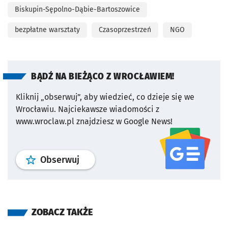
Biskupin-Sępolno-Dąbie-Bartoszowice
bezpłatne warsztaty
Czasoprzestrzeń
NGO
BĄDŹ NA BIEŻĄCO Z WROCŁAWIEM!
Kliknij „obserwuj”, aby wiedzieć, co dzieje się we
Wrocławiu.
Najciekawsze wiadomości z
www.wroclaw.pl znajdziesz w Google News!
profil
google news
serwisu wroclaw
Obserwuj
ZOBACZ TAKŻE