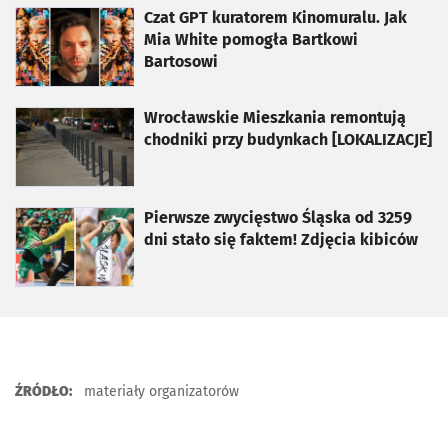
otworzy się w nowej karcie
Czat GPT kuratorem Kinomuralu. Jak
Mia White pomogła Bartkowi
Bartosowi
otworzy się w nowej karcie
Wrocławskie Mieszkania remontują
chodniki przy budynkach [LOKALIZACJE]
otworzy się w nowej karcie
Pierwsze zwycięstwo Śląska od 3259
dni stało się faktem! Zdjęcia kibiców
ŹRÓDŁO:
materiały organizatorów