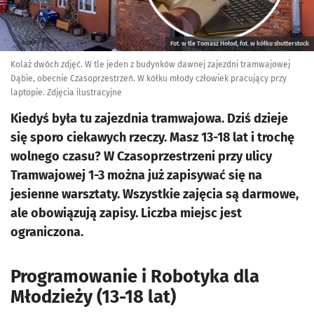
Fot. w tle Tomasz Hołod, fot. w kółku shutterstock
Kolaż dwóch zdjęć. W tle jeden z budynków dawnej zajezdni tramwajowej
Dąbie, obecnie Czasoprzestrzeń. W kółku młody człowiek pracujący przy
laptopie. Zdjęcia ilustracyjne
Kiedyś była tu zajezdnia tramwajowa. Dziś dzieje
się sporo ciekawych rzeczy. Masz 13-18 lat i trochę
wolnego czasu? W Czasoprzestrzeni przy ulicy
Tramwajowej 1-3 można już zapisywać się na
jesienne warsztaty. Wszystkie zajęcia są darmowe,
ale obowiązują zapisy. Liczba miejsc jest
ograniczona.
Programowanie i Robotyka dla
Młodzieży (13-18 lat)