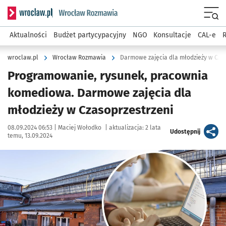
Serwis informacyjny wroclaw.pl podserwis: Rozmawia
Menu
Aktualności
Budżet partycypacyjny
NGO
Konsultacje
CAL-e
R
wroclaw.pl
Wrocław Rozmawia
Darmowe zajęcia dla młodzieży w Czas
Programowanie, rysunek, pracownia
komediowa. Darmowe zajęcia dla
młodzieży w Czasoprzestrzeni
Data publikacji:
Autor:
08.09.2024 06:53 |
Maciej Wołodko
|
aktualizacja:
2 lata
artykuł
Udostępnij
temu, 13.09.2024
Kliknij, aby powiększyć