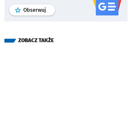
profil
google news
serwisu wroclaw
Obserwuj
ZOBACZ TAKŻE