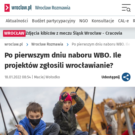
Serwis informacyjny wroclaw.pl podserwis: Rozmawia
Menu
Aktualności
Budżet partycypacyjny
NGO
Konsultacje
CAL-e
R
WROCŁAW
Zdjęcia kibiców z meczu Śląsk Wrocław - Cracovia
wroclaw.pl
Wrocław Rozmawia
Po pierwszym dniu naboru WBO. Ile pr
Po pierwszym dniu naboru WBO. Ile
projektów zgłosili wrocławianie?
Data publikacji:
Autor:
artykuł
18.01.2022 08:54 |
Maciej Wołodko
Udostępnij
Kliknij, aby powiększyć