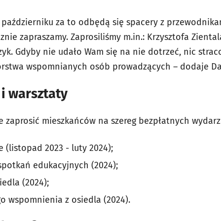
 i październiku za to odbędą się spacery z przewodnik
cznie zapraszamy. Zaprosiliśmy m.in.: Krzysztofa Zienta
zyk. Gdyby nie udało Wam się na nie dotrzeć, nic stra
utorstwa wspomnianych osób prowadzących – dodaje D
i warsztaty
e zaprosić mieszkańców na szereg bezpłatnych wydarz
(listopad 2023 - luty 2024);
 spotkań edukacyjnych (2024);
iedla (2024);
o wspomnienia z osiedla (2024).