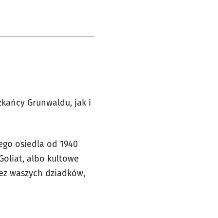
zkańcy Grunwaldu, jak i
ego osiedla od 1940
Goliat, albo kultowe
ez waszych dziadków,