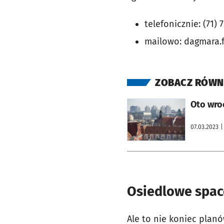
telefonicznie: (71)
mailowo: dagmara.f
ZOBACZ RÓWN
otworzy się w nowej karcie
Oto wro
07.03.2023
|
Osiedlowe spac
Ale to nie koniec planó