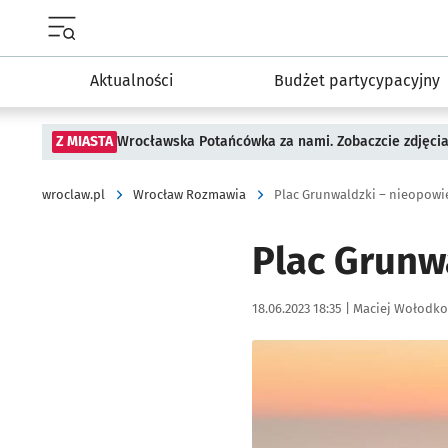
Menu główne portalu wroclaw.pl
Aktualności
Budżet partycypacyjny
Z MIASTA
Wrocławska Potańcówka za nami. Zobaczcie zdjęci
wroclaw.pl
Wrocław Rozmawia
Plac Grunwaldzki – nieopowi
Plac Grunw
Data publikacji:
Autor:
18.06.2023 18:35 |
Maciej Wołodko
Kliknij, aby powiększyć