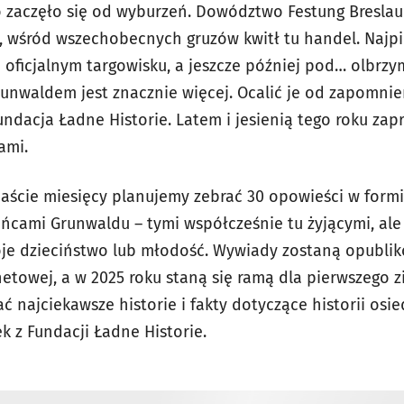
o zaczęło się od wyburzeń. Dowództwo Festung Bresla
e, wśród wszechobecnych gruzów kwitł tu handel. Najp
a oficjalnym targowisku, a jeszcze później pod… olbrz
Grunwaldem jest znacznie więcej. Ocalić je od zapomni
Fundacja Ładne Historie. Latem i jesienią tego roku za
ami.
kanaście miesięcy planujemy zebrać 30 opowieści w for
ńcami Grunwaldu – tymi współcześnie tu żyjącymi, ale 
woje dzieciństwo lub młodość. Wywiady zostaną opubl
netowej, a w 2025 roku staną się ramą dla pierwszego 
 najciekawsze historie i fakty dotyczące historii osie
z Fundacji Ładne Historie.