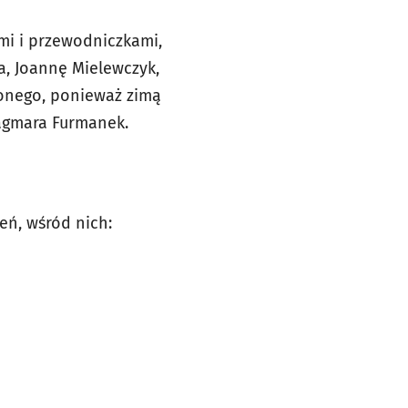
ami i przewodniczkami,
la, Joannę Mielewczyk,
conego, ponieważ zimą
agmara Furmanek.
eń, wśród nich: