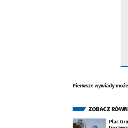
Pierwsze wywiady możeci
ZOBACZ RÓWN
otworzy się w nowej karcie
Plac Gru