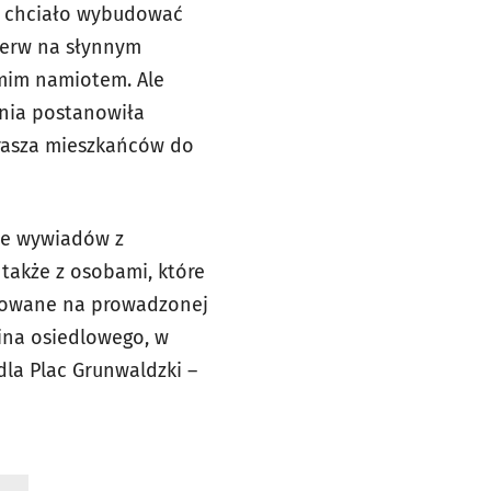
u chciało wybudować
ierw na słynnym
ymim namiotem. Ale
enia postanowiła
prasza mieszkańców do
mie wywiadów z
także z osobami, które
ikowane na prowadzonej
zina osiedlowego, w
dla Plac Grunwaldzki –