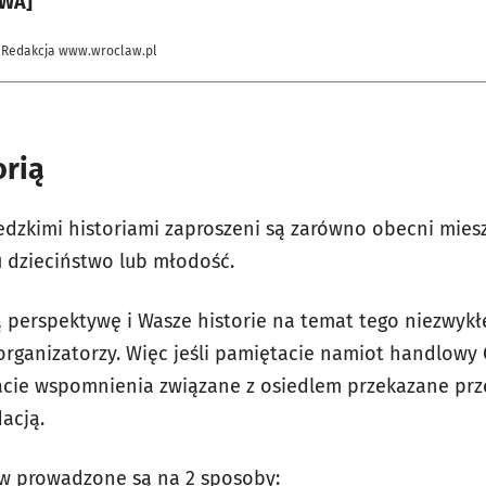
WA]
 Redakcja www.wroclaw.pl
orią
iedzkimi historiami zaproszeni są zarówno obecni mies
u dzieciństwo lub młodość.
perspektywę i Wasze historie na temat tego niezwykł
 organizatorzy. Więc jeśli pamiętacie namiot handlowy 
acie wspomnienia związane z osiedlem przekazane prz
dacją.
w prowadzone są na 2 sposoby: