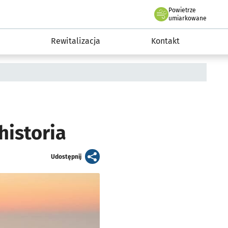
Powietrze
we Wrocławiu
awia
umiarkowane
Rewitalizacja
Kontakt
historia
artykuł
Udostępnij