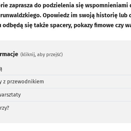
orie zaprasza do podzielenia się wspomnieniami
runwaldzkiego. Opowiedz im swoją historię lub 
 odbędą się także spacery, pokazy fimowe czy wa
ormacje
(kliknij, aby przejść)
ią
y z przewodnikiem
warsztaty
rzy?