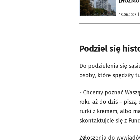
[ROZMO
18.06.2023
|
Podziel się hist
Do podzielenia się sąs
osoby, które spędziły t
- Chcemy poznać Waszą 
roku aż do dziś – piszą
rurki z kremem, albo m
skontaktujcie się z Fun
Zgłoszenia do wywiadó