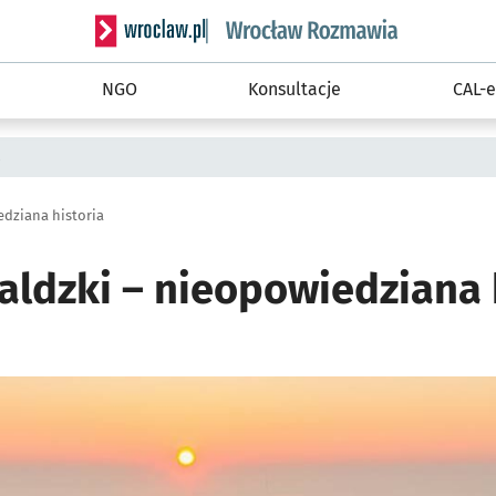
Serwis informacyjny wroclaw.pl podserwis: Rozm
NGO
Konsultacje
CAL-e
a
edziana historia
aldzki – nieopowiedziana 