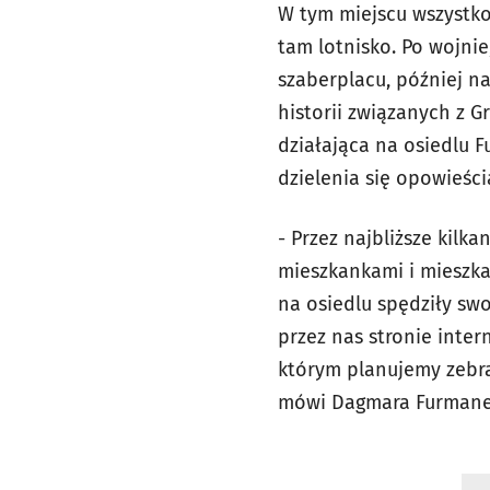
W tym miejscu wszystk
tam lotnisko. Po wojni
szaberplacu, później n
historii związanych z 
działająca na osiedlu 
dzielenia się opowieści
- Przez najbliższe kil
mieszkankami i mieszka
na osiedlu spędziły s
przez nas stronie inter
którym planujemy zebrać
mówi Dagmara Furmanek 