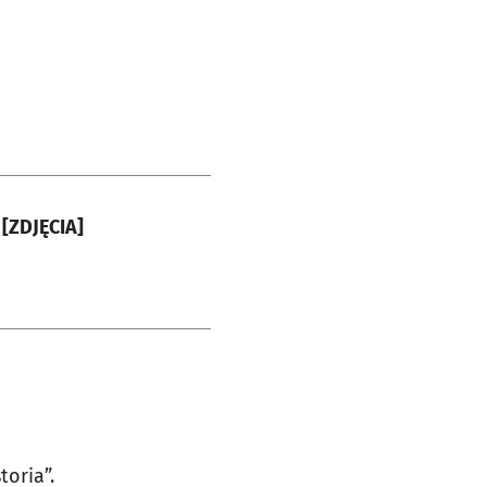
 [ZDJĘCIA]
oria”.