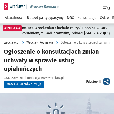
Serwis informacyjny wroclaw.pl podserwis: Rozmawia
Menu
Aktualności
Budżet partycypacyjny
NGO
Konsultacje
CAL-e
R
WROCŁAW
Tysiące Wrocławian słuchało muzyki Chopina w Parku
Południowym. Padł prawdziwy rekord! [GALERIA ZDJĘĆ}
wroclaw.pl
Wrocław Rozmawia
Ogłoszenie o konsultacjach zmian uc
Ogłoszenie o konsultacjach zmian
uchwały w sprawie usług
opiekuńczych
Data publikacji:
Autor:
28.10.2019 15:11 |
Redakcja www.wroclaw.pl
artykuł
Udostępnij
Materiał archiwalny
Kliknij, aby powiększyć