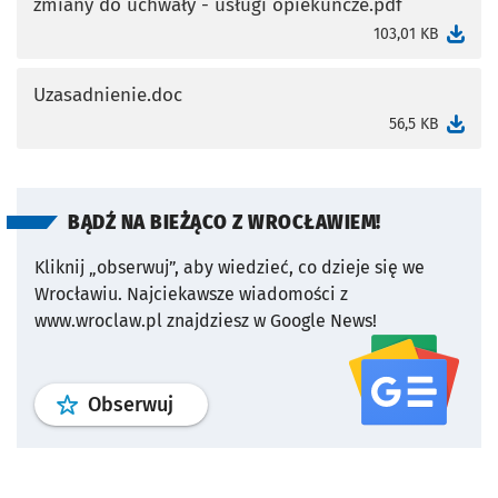
zmiany do uchwały - usługi opiekuńcze.pdf
otworzy się w nowej karcie
103,01 KB
Uzasadnienie.doc
otworzy się w nowej karcie
56,5 KB
BĄDŹ NA BIEŻĄCO Z WROCŁAWIEM!
Kliknij „obserwuj”, aby wiedzieć, co dzieje się we
Wrocławiu.
Najciekawsze wiadomości z
www.wroclaw.pl znajdziesz w Google News!
profil
google news
serwisu wroclaw
Obserwuj