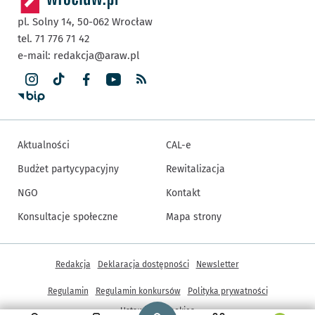
pl. Solny 14,
50-062
Wrocław
tel. 71 776 71 42
e-mail:
redakcja@araw.pl
Aktualności
CAL-e
Budżet partycypacyjny
Rewitalizacja
NGO
Kontakt
Konsultacje społeczne
Mapa strony
Inne informacje
Redakcja
Deklaracja dostępności
Newsletter
Regulamin
Regulamin konkursów
Polityka prywatności
Strona główna - wroclaw.pl
Ustawienia cookies