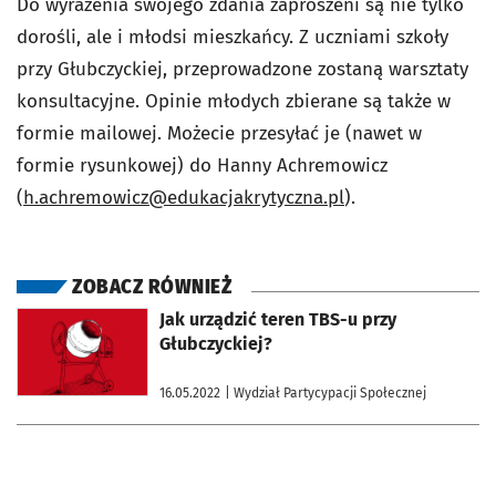
Do wyrażenia swojego zdania zaproszeni są nie tylko
dorośli, ale i młodsi mieszkańcy. Z uczniami szkoły
przy Głubczyckiej, przeprowadzone zostaną warsztaty
konsultacyjne. Opinie młodych zbierane są także w
formie mailowej. Możecie przesyłać je (nawet w
formie rysunkowej) do Hanny Achremowicz
(
h.achremowicz@edukacjakrytyczna.pl
).
ZOBACZ RÓWNIEŻ
otworzy się w nowej karcie
Jak urządzić teren TBS-u przy
Głubczyckiej?
16.05.2022
| Wydział Partycypacji Społecznej