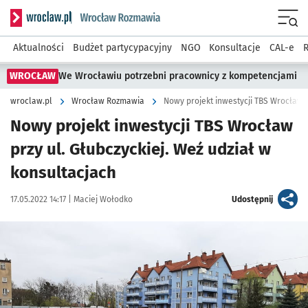
Serwis informacyjny wroclaw.pl podserwis: Rozmawia
Menu
Aktualności
Budżet partycypacyjny
NGO
Konsultacje
CAL-e
R
WROCŁAW
We Wrocławiu potrzebni pracownicy z kompetencjami
wroclaw.pl
Wrocław Rozmawia
Nowy projekt inwestycji TBS Wrocław
przy ul. Głubczyckiej. Weź udział w
konsultacjach
Data publikacji:
Autor:
artykuł
17.05.2022 14:17 |
Maciej Wołodko
Udostępnij
Kliknij, aby powiększyć