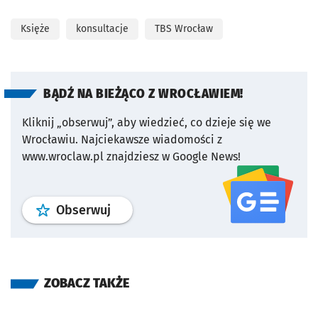
Księże
konsultacje
TBS Wrocław
BĄDŹ NA BIEŻĄCO Z WROCŁAWIEM!
Kliknij „obserwuj”, aby wiedzieć, co dzieje się we
Wrocławiu.
Najciekawsze wiadomości z
www.wroclaw.pl znajdziesz w Google News!
profil
google news
serwisu wroclaw
Obserwuj
ZOBACZ TAKŻE