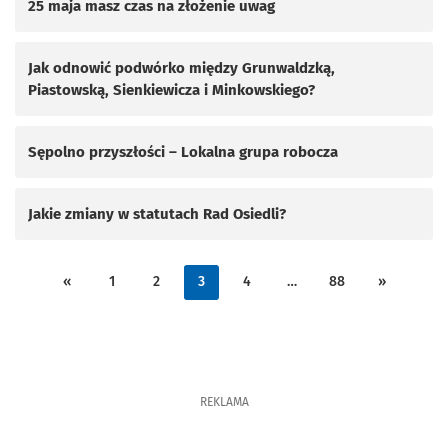
25 maja masz czas na złożenie uwag
Jak odnowić podwórko między Grunwaldzką,
Piastowską, Sienkiewicza i Minkowskiego?
Sępolno przyszłości – Lokalna grupa robocza
Jakie zmiany w statutach Rad Osiedli?
«
1
2
3
4
…
88
»
REKLAMA