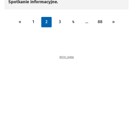
Spotkanie informacyjne.
«
1
2
3
4
…
88
»
REKLAMA