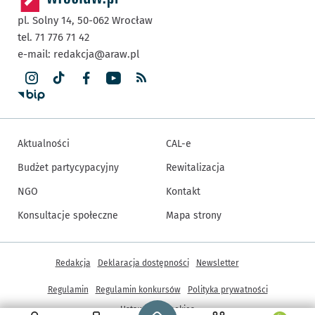
pl. Solny 14,
50-062
Wrocław
tel. 71 776 71 42
e-mail:
redakcja@araw.pl
Aktualności
CAL-e
Budżet partycypacyjny
Rewitalizacja
NGO
Kontakt
Konsultacje społeczne
Mapa strony
Inne informacje
Redakcja
Deklaracja dostępności
Newsletter
Regulamin
Regulamin konkursów
Polityka prywatności
Strona główna - wroclaw.pl
Ustawienia cookies