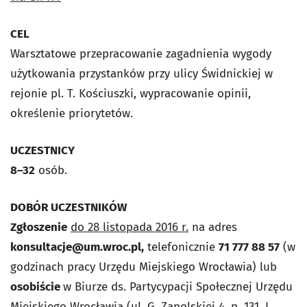
CEL
Warsztatowe przepracowanie zagadnienia wygody
użytkowania przystanków przy ulicy Świdnickiej w
rejonie pl. T. Kościuszki, wypracowanie opinii,
określenie priorytetów.
UCZESTNICY
8–32
osób.
DOBÓR UCZESTNIKÓW
Zgłoszenie
do 28 listopada 2016 r.
na adres
konsultacje@um.wroc.pl
,
telefonicznie
71 777 88 57
(w
godzinach pracy Urzędu Miejskiego Wrocławia) lub
osobiście
w Biurze ds. Partycypacji Społecznej Urzędu
Miejskiego Wrocławia (ul. G. Zapolskiej 4, p. 131, I