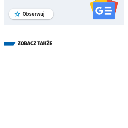
profil
google news
serwisu wroclaw
Obserwuj
ZOBACZ TAKŻE