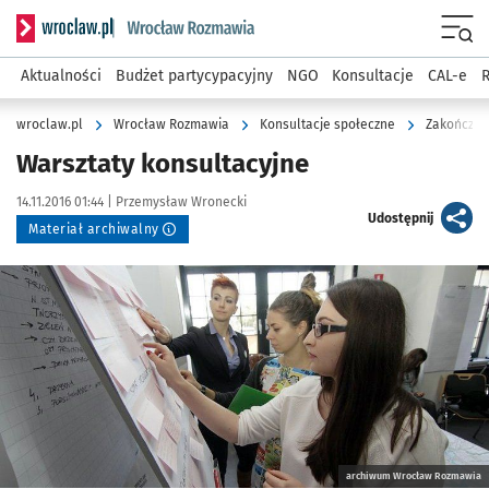
Serwis informacyjny wroclaw.pl podserwis: Rozmawia
Menu
Aktualności
Budżet partycypacyjny
NGO
Konsultacje
CAL-e
R
wroclaw.pl
Wrocław Rozmawia
Konsultacje społeczne
Zakończon
Warsztaty konsultacyjne
Data publikacji:
Autor:
14.11.2016 01:44 |
Przemysław Wronecki
artykuł
Udostępnij
Materiał archiwalny
Kliknij, aby powiększyć
archiwum Wrocław Rozmawia